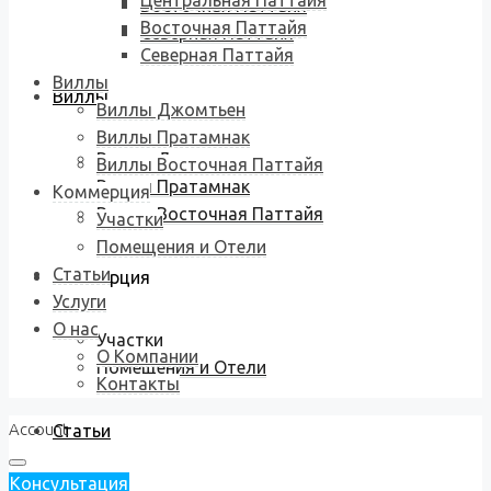
Центральная Паттайя
Восточная Паттайя
Восточная Паттайя
Северная Паттайя
Северная Паттайя
Виллы
Виллы
Виллы Джомтьен
Виллы Пратамнак
Виллы Джомтьен
Виллы Восточная Паттайя
Виллы Пратамнак
Коммерция
Виллы Восточная Паттайя
Участки
Помещения и Отели
Статьи
Коммерция
Услуги
О нас
Участки
О Компании
Помещения и Отели
Контакты
Account
Статьи
Консультация