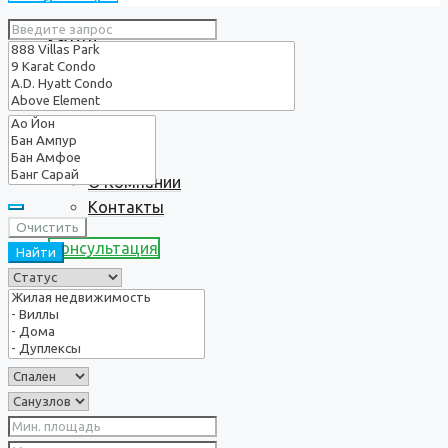
Услуги
О нас
О Компании
Контакты
Очистить
Консультация
Найти