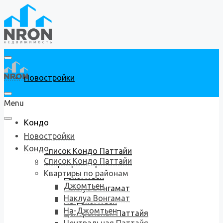
Новостройки
Menu
Кондо
Новостройки
Кондо
Список Кондо Паттайи
Список Кондо Паттайи
Квартиры по районам
Квартиры по районам
Джомтьен
Джомтьен
Наклуа Вонгамат
Наклуа Вонгамат
На-Джомтьен
На-Джомтьен
Центральная Паттайя