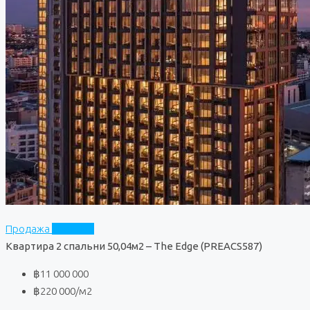
Продажа
The Edge
Квартира 2 спальни 50,04м2 – The Edge (PREACS587)
฿11 000 000
฿220 000
/м2