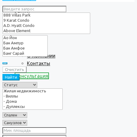
Услуги
О нас
О Компании
Контакты
Очистить
Консультация
Найти