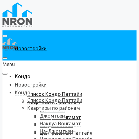
Новостройки
Menu
Кондо
Новостройки
Кондо
Список Кондо Паттайи
Список Кондо Паттайи
Квартиры по районам
Квартиры по районам
Джомтьен
Джомтьен
Наклуа Вонгамат
Наклуа Вонгамат
На-Джомтьен
На-Джомтьен
Центральная Паттайя