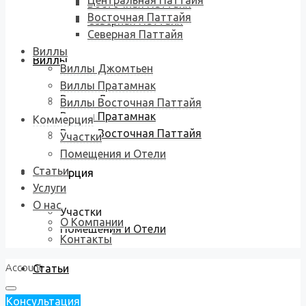
Центральная Паттайя
Восточная Паттайя
Восточная Паттайя
Северная Паттайя
Северная Паттайя
Виллы
Виллы
Виллы Джомтьен
Виллы Пратамнак
Виллы Джомтьен
Виллы Восточная Паттайя
Виллы Пратамнак
Коммерция
Виллы Восточная Паттайя
Участки
Помещения и Отели
Статьи
Коммерция
Услуги
О нас
Участки
О Компании
Помещения и Отели
Контакты
Account
Статьи
Консультация