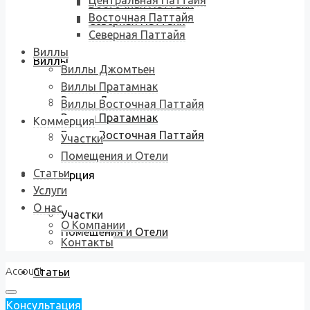
Центральная Паттайя
Восточная Паттайя
Восточная Паттайя
Северная Паттайя
Северная Паттайя
Виллы
Виллы
Виллы Джомтьен
Виллы Пратамнак
Виллы Джомтьен
Виллы Восточная Паттайя
Виллы Пратамнак
Коммерция
Виллы Восточная Паттайя
Участки
Помещения и Отели
Статьи
Коммерция
Услуги
О нас
Участки
О Компании
Помещения и Отели
Контакты
Account
Статьи
Консультация