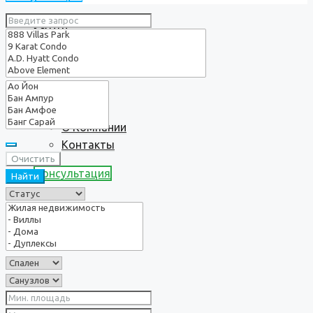
Услуги
О нас
О Компании
Контакты
Очистить
Консультация
Найти