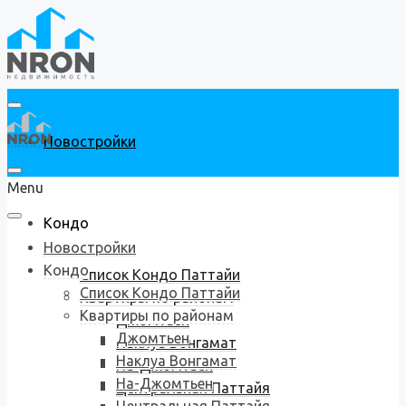
Новостройки
Menu
Кондо
Новостройки
Кондо
Список Кондо Паттайи
Список Кондо Паттайи
Квартиры по районам
Квартиры по районам
Джомтьен
Джомтьен
Наклуа Вонгамат
Наклуа Вонгамат
На-Джомтьен
На-Джомтьен
Центральная Паттайя