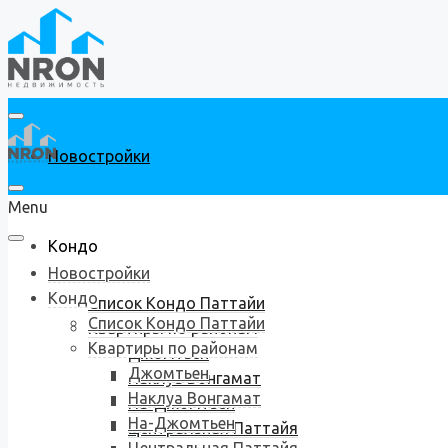
Новостройки
Menu
Кондо
Новостройки
Кондо
Список Кондо Паттайи
Список Кондо Паттайи
Квартиры по районам
Квартиры по районам
Джомтьен
Джомтьен
Наклуа Вонгамат
Наклуа Вонгамат
На-Джомтьен
На-Джомтьен
Центральная Паттайя