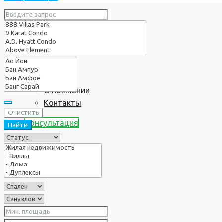
Услуги
О нас
О Компании
Контакты
Очистить
Консультация
Найти