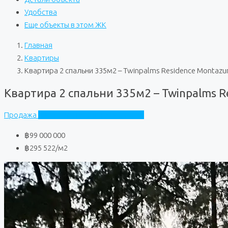
Удобства
Еще объекты в этом ЖК
Главная
Квартиры
Квартира 2 спальни 335м2 – Twinpalms Residence Montazur
Квартира 2 спальни 335м2 – Twinpalms R
Продажа
Twinpalms Residence Montazur
฿99 000 000
฿295 522
/м2