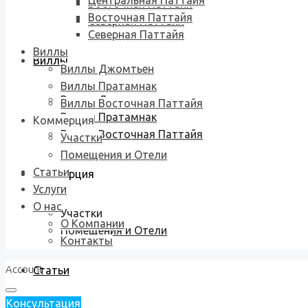
Центральная Паттайя
Восточная Паттайя
Восточная Паттайя
Северная Паттайя
Северная Паттайя
Виллы
Виллы
Виллы Джомтьен
Виллы Пратамнак
Виллы Джомтьен
Виллы Восточная Паттайя
Виллы Пратамнак
Коммерция
Виллы Восточная Паттайя
Участки
Помещения и Отели
Статьи
Коммерция
Услуги
О нас
Участки
О Компании
Помещения и Отели
Контакты
Account
Статьи
Консультация