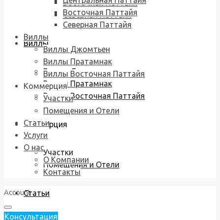
Центральная Паттайя
Восточная Паттайя
Восточная Паттайя
Северная Паттайя
Северная Паттайя
Виллы
Виллы
Виллы Джомтьен
Виллы Пратамнак
Виллы Джомтьен
Виллы Восточная Паттайя
Виллы Пратамнак
Коммерция
Виллы Восточная Паттайя
Участки
Помещения и Отели
Статьи
Коммерция
Услуги
О нас
Участки
О Компании
Помещения и Отели
Контакты
Account
Статьи
Консультация