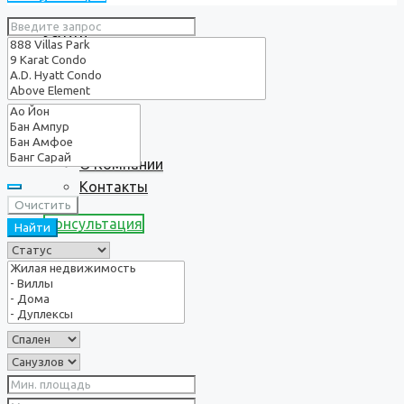
Услуги
О нас
О Компании
Контакты
Очистить
Консультация
Найти