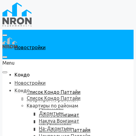
Новостройки
Menu
Кондо
Новостройки
Кондо
Список Кондо Паттайи
Список Кондо Паттайи
Квартиры по районам
Квартиры по районам
Джомтьен
Джомтьен
Наклуа Вонгамат
Наклуа Вонгамат
На-Джомтьен
На-Джомтьен
Центральная Паттайя