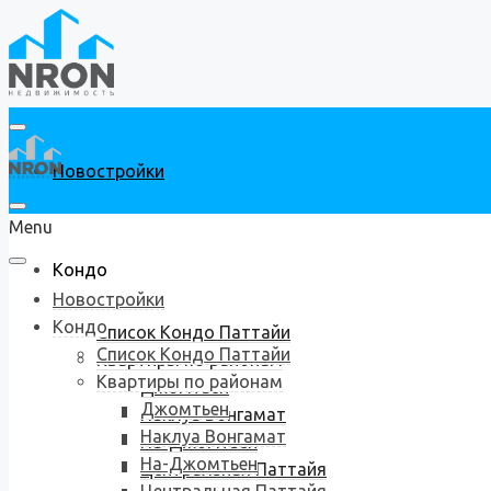
Новостройки
Menu
Кондо
Новостройки
Кондо
Список Кондо Паттайи
Список Кондо Паттайи
Квартиры по районам
Квартиры по районам
Джомтьен
Джомтьен
Наклуа Вонгамат
Наклуа Вонгамат
На-Джомтьен
На-Джомтьен
Центральная Паттайя