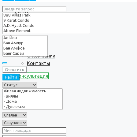
Услуги
О нас
О Компании
Контакты
Очистить
Консультация
Найти