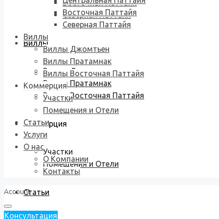
Центральная Паттайя
Восточная Паттайя
Восточная Паттайя
Северная Паттайя
Северная Паттайя
Виллы
Виллы
Виллы Джомтьен
Виллы Пратамнак
Виллы Джомтьен
Виллы Восточная Паттайя
Виллы Пратамнак
Коммерция
Виллы Восточная Паттайя
Участки
Помещения и Отели
Статьи
Коммерция
Услуги
О нас
Участки
О Компании
Помещения и Отели
Контакты
Account
Статьи
Консультация