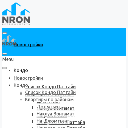
Новостройки
Menu
Кондо
Новостройки
Кондо
Список Кондо Паттайи
Список Кондо Паттайи
Квартиры по районам
Квартиры по районам
Джомтьен
Джомтьен
Наклуа Вонгамат
Наклуа Вонгамат
На-Джомтьен
На-Джомтьен
Центральная Паттайя