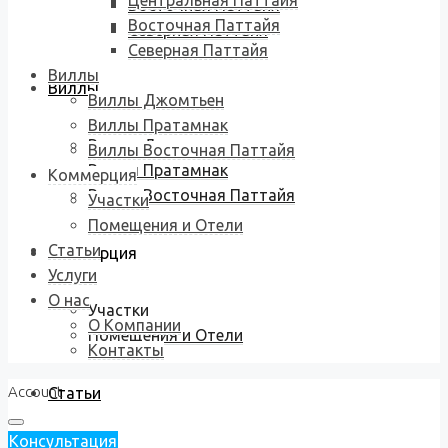
Центральная Паттайя
Восточная Паттайя
Восточная Паттайя
Северная Паттайя
Северная Паттайя
Виллы
Виллы
Виллы Джомтьен
Виллы Пратамнак
Виллы Джомтьен
Виллы Восточная Паттайя
Виллы Пратамнак
Коммерция
Виллы Восточная Паттайя
Участки
Помещения и Отели
Статьи
Коммерция
Услуги
О нас
Участки
О Компании
Помещения и Отели
Контакты
Account
Статьи
Консультация