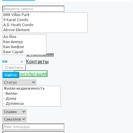
Услуги
О нас
О Компании
Контакты
Очистить
Консультация
Найти