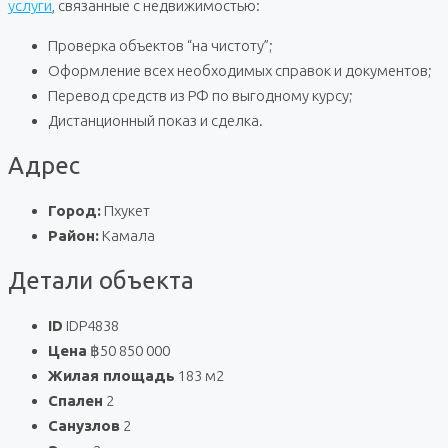
услуги
, связанные с недвижимостью:
Проверка объектов “на чистоту”;
Оформление всех необходимых справок и документов;
Перевод средств из РФ по выгодному курсу;
Дистанционный показ и сделка.
Адрес
Город:
Пхукет
Район:
Камала
Детали объекта
ID
IDP4838
Цена
฿50 850 000
Жилая площадь
183 м2
Спален
2
Санузлов
2