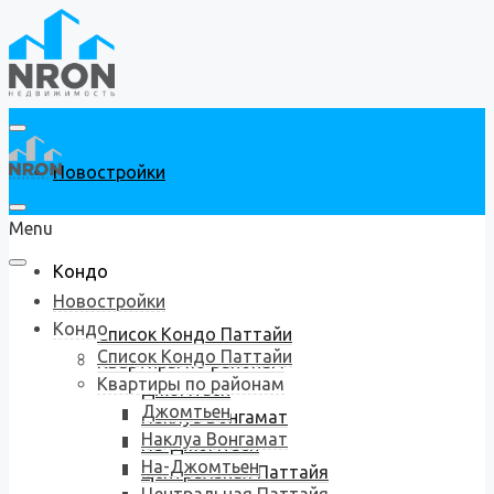
Новостройки
Menu
Кондо
Новостройки
Кондо
Список Кондо Паттайи
Список Кондо Паттайи
Квартиры по районам
Квартиры по районам
Джомтьен
Джомтьен
Наклуа Вонгамат
Наклуа Вонгамат
На-Джомтьен
На-Джомтьен
Центральная Паттайя