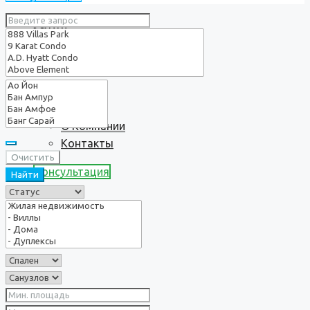
Услуги
О нас
О Компании
Контакты
Очистить
Консультация
Найти