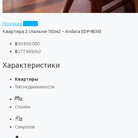
Продажа
Andara
Квартира 2 спальни 183м2 – Andara (IDP4838)
฿50 850 000
฿277 869
/м2
Характеристики
Квартиры
Тип недвижимости
2
Спален
2
Санузлов