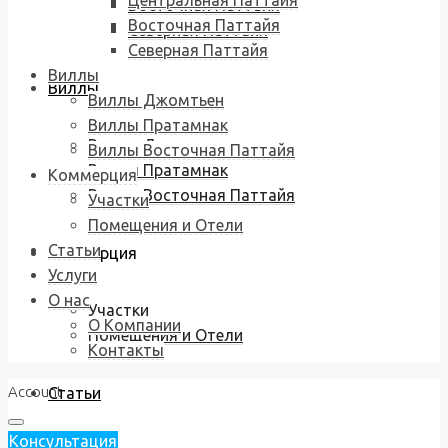
Центральная Паттайя
Восточная Паттайя
Восточная Паттайя
Северная Паттайя
Северная Паттайя
Виллы
Виллы
Виллы Джомтьен
Виллы Пратамнак
Виллы Джомтьен
Виллы Восточная Паттайя
Виллы Пратамнак
Коммерция
Виллы Восточная Паттайя
Участки
Помещения и Отели
Статьи
Коммерция
Услуги
О нас
Участки
О Компании
Помещения и Отели
Контакты
Account
Статьи
Консультация