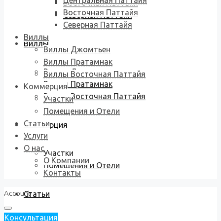
Центральная Паттайя
Восточная Паттайя
Восточная Паттайя
Северная Паттайя
Северная Паттайя
Виллы
Виллы
Виллы Джомтьен
Виллы Пратамнак
Виллы Джомтьен
Виллы Восточная Паттайя
Виллы Пратамнак
Коммерция
Виллы Восточная Паттайя
Участки
Помещения и Отели
Статьи
Коммерция
Услуги
О нас
Участки
О Компании
Помещения и Отели
Контакты
Account
Статьи
Консультация