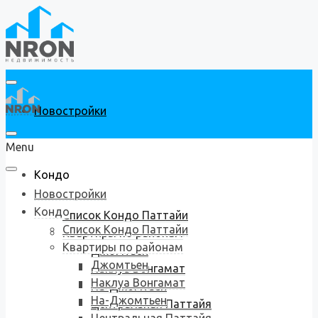
Новостройки
Menu
Кондо
Новостройки
Кондо
Список Кондо Паттайи
Список Кондо Паттайи
Квартиры по районам
Квартиры по районам
Джомтьен
Джомтьен
Наклуа Вонгамат
Наклуа Вонгамат
На-Джомтьен
На-Джомтьен
Центральная Паттайя