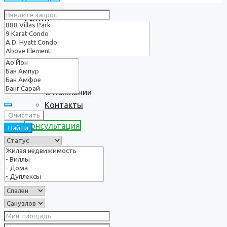
Услуги
О нас
О Компании
Контакты
Очистить
Консультация
Найти