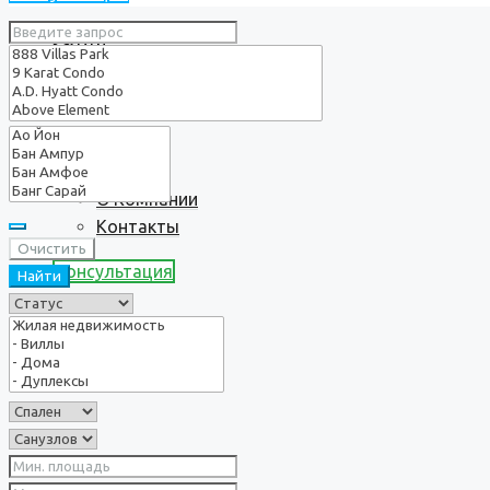
Услуги
О нас
О Компании
Контакты
Очистить
Консультация
Найти