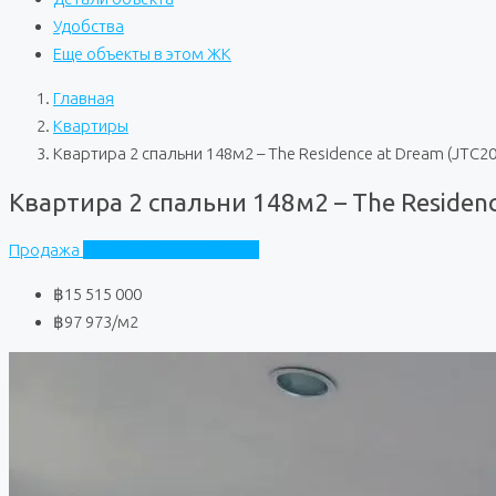
Удобства
Еще объекты в этом ЖК
Главная
Квартиры
Квартира 2 спальни 148м2 – The Residence at Dream (JTC2
Квартира 2 спальни 148м2 – The Residen
Продажа
The Residence at Dream
฿15 515 000
฿97 973
/м2