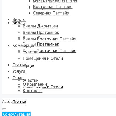
Центральная Паттайя
Восточная Паттайя
Восточная Паттайя
Северная Паттайя
Северная Паттайя
Виллы
Виллы
Виллы Джомтьен
Виллы Пратамнак
Виллы Джомтьен
Виллы Восточная Паттайя
Виллы Пратамнак
Коммерция
Виллы Восточная Паттайя
Участки
Помещения и Отели
Статьи
Коммерция
Услуги
О нас
Участки
О Компании
Помещения и Отели
Контакты
Account
Статьи
Консультация