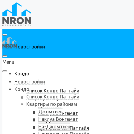
Новостройки
Menu
Кондо
Новостройки
Кондо
Список Кондо Паттайи
Список Кондо Паттайи
Квартиры по районам
Квартиры по районам
Джомтьен
Джомтьен
Наклуа Вонгамат
Наклуа Вонгамат
На-Джомтьен
На-Джомтьен
Центральная Паттайя