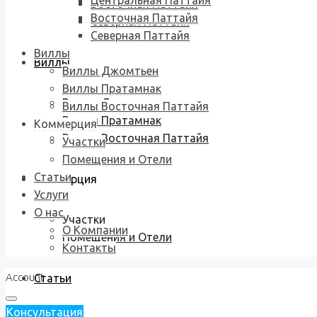
Центральная Паттайя
Восточная Паттайя
Восточная Паттайя
Северная Паттайя
Северная Паттайя
Виллы
Виллы
Виллы Джомтьен
Виллы Пратамнак
Виллы Джомтьен
Виллы Восточная Паттайя
Виллы Пратамнак
Коммерция
Виллы Восточная Паттайя
Участки
Помещения и Отели
Статьи
Коммерция
Услуги
О нас
Участки
О Компании
Помещения и Отели
Контакты
Account
Статьи
Консультация