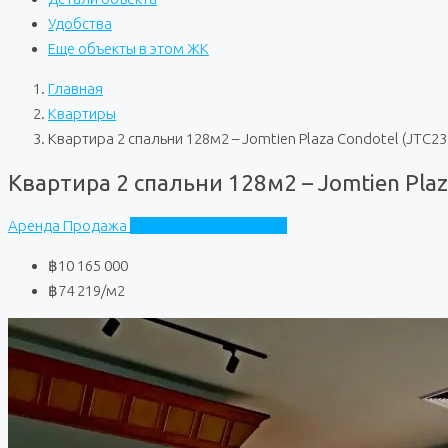
Удобства
Еще объекты в этом ЖК
Главная
Квартиры
Квартира 2 спальни 128м2 – Jomtien Plaza Condotel (JTC23
Квартира 2 спальни 128м2 – Jomtien Plaz
Аренда
Продажа
Jomtien Plaza Condotel
฿10 165 000
฿74 219
/м2