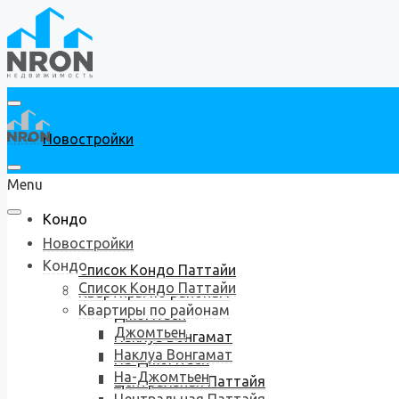
Новостройки
Menu
Кондо
Новостройки
Кондо
Список Кондо Паттайи
Список Кондо Паттайи
Квартиры по районам
Квартиры по районам
Джомтьен
Джомтьен
Наклуа Вонгамат
Наклуа Вонгамат
На-Джомтьен
На-Джомтьен
Центральная Паттайя