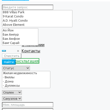
Услуги
О нас
О Компании
Контакты
Очистить
Консультация
Найти