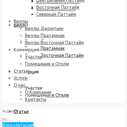
Центральная Паттайя
Восточная Паттайя
Восточная Паттайя
Северная Паттайя
Северная Паттайя
Виллы
Виллы
Виллы Джомтьен
Виллы Пратамнак
Виллы Джомтьен
Виллы Восточная Паттайя
Виллы Пратамнак
Коммерция
Виллы Восточная Паттайя
Участки
Помещения и Отели
Статьи
Коммерция
Услуги
О нас
Участки
О Компании
Помещения и Отели
Контакты
Account
Статьи
Консультация