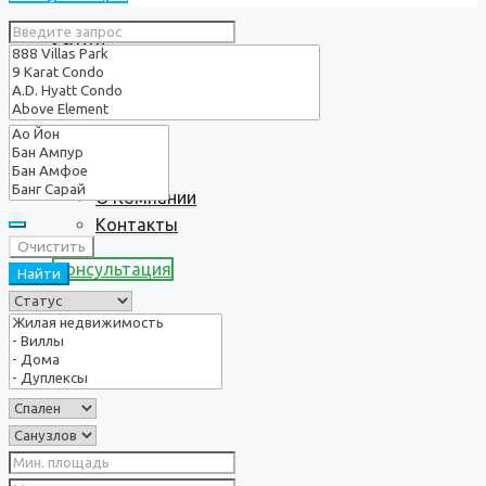
Услуги
О нас
О Компании
Контакты
Очистить
Консультация
Найти