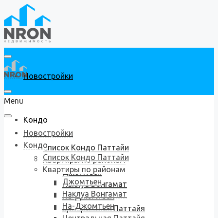
Новостройки
Menu
Кондо
Новостройки
Кондо
Список Кондо Паттайи
Список Кондо Паттайи
Квартиры по районам
Квартиры по районам
Джомтьен
Джомтьен
Наклуа Вонгамат
Наклуа Вонгамат
На-Джомтьен
На-Джомтьен
Центральная Паттайя