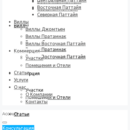
Центральная Паттайя
Восточная Паттайя
Восточная Паттайя
Северная Паттайя
Северная Паттайя
Виллы
Виллы
Виллы Джомтьен
Виллы Пратамнак
Виллы Джомтьен
Виллы Восточная Паттайя
Виллы Пратамнак
Коммерция
Виллы Восточная Паттайя
Участки
Помещения и Отели
Статьи
Коммерция
Услуги
О нас
Участки
О Компании
Помещения и Отели
Контакты
Account
Статьи
Консультация