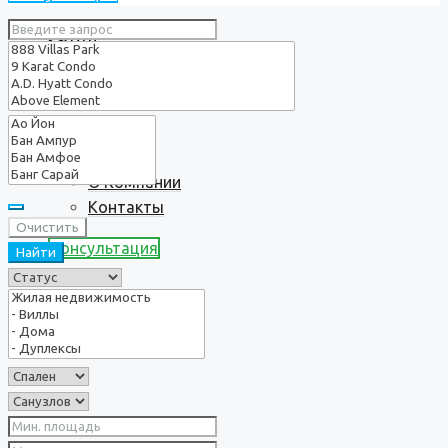
Услуги
О нас
О Компании
Контакты
Очистить
Консультация
Найти