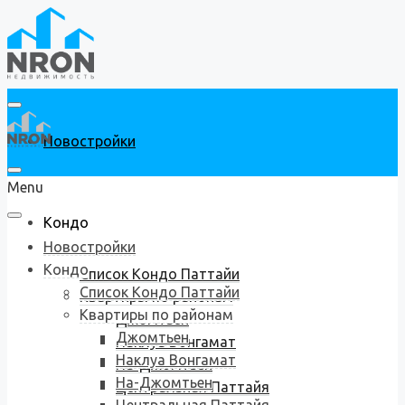
Новостройки
Menu
Кондо
Новостройки
Кондо
Список Кондо Паттайи
Список Кондо Паттайи
Квартиры по районам
Квартиры по районам
Джомтьен
Джомтьен
Наклуа Вонгамат
Наклуа Вонгамат
На-Джомтьен
На-Джомтьен
Центральная Паттайя