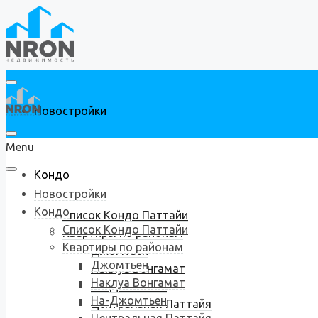
Новостройки
Menu
Кондо
Новостройки
Кондо
Список Кондо Паттайи
Список Кондо Паттайи
Квартиры по районам
Квартиры по районам
Джомтьен
Джомтьен
Наклуа Вонгамат
Наклуа Вонгамат
На-Джомтьен
На-Джомтьен
Центральная Паттайя