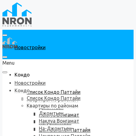
Новостройки
Menu
Кондо
Новостройки
Кондо
Список Кондо Паттайи
Список Кондо Паттайи
Квартиры по районам
Квартиры по районам
Джомтьен
Джомтьен
Наклуа Вонгамат
Наклуа Вонгамат
На-Джомтьен
На-Джомтьен
Центральная Паттайя