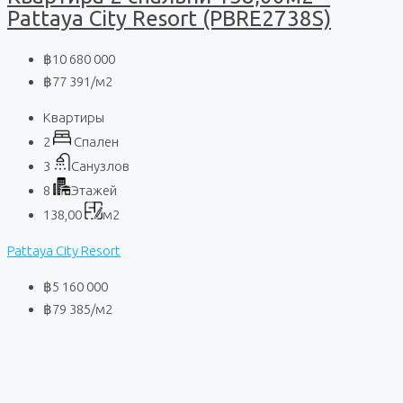
Pattaya City Resort (PBRE2738S)
฿10 680 000
฿77 391
/м2
Квартиры
2
Спален
3
Санузлов
8
Этажей
138,00
м2
Pattaya City Resort
฿5 160 000
฿79 385
/м2