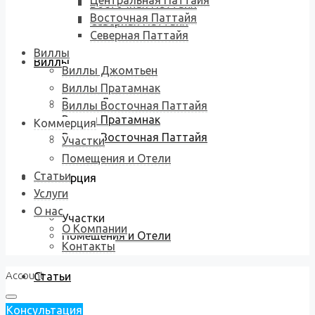
Центральная Паттайя
Восточная Паттайя
Восточная Паттайя
Северная Паттайя
Северная Паттайя
Виллы
Виллы
Виллы Джомтьен
Виллы Пратамнак
Виллы Джомтьен
Виллы Восточная Паттайя
Виллы Пратамнак
Коммерция
Виллы Восточная Паттайя
Участки
Помещения и Отели
Статьи
Коммерция
Услуги
О нас
Участки
О Компании
Помещения и Отели
Контакты
Account
Статьи
Консультация