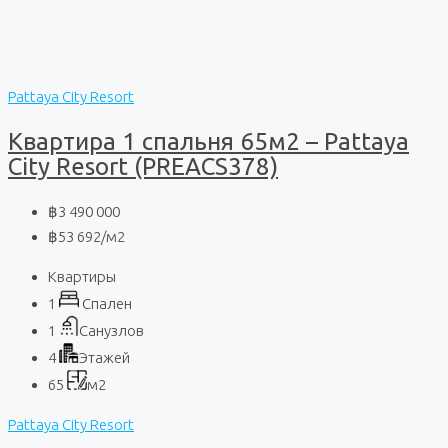
Pattaya City Resort
Квартира 1 спальня 65м2 – Pattaya
City Resort (PREACS378)
฿3 490 000
฿53 692
/м2
Квартиры
1
Спален
1
Санузлов
4
Этажей
65
м2
Pattaya City Resort