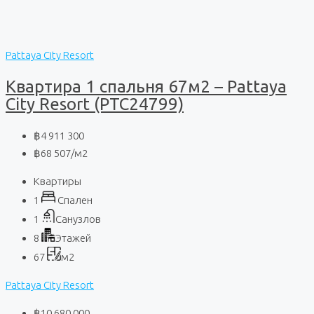
Pattaya City Resort
Квартира 1 спальня 67м2 – Pattaya
City Resort (PTC24799)
฿4 911 300
฿68 507
/м2
Квартиры
1
Спален
1
Санузлов
8
Этажей
67
м2
Pattaya City Resort
฿10 680 000