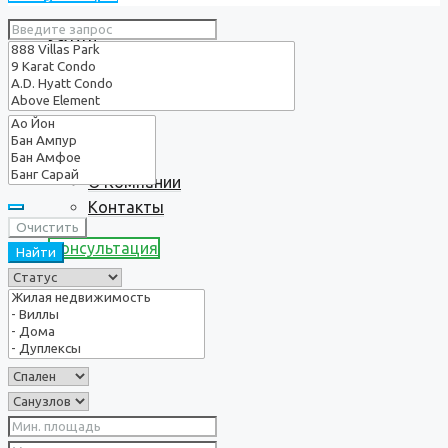
Услуги
О нас
О Компании
Контакты
Очистить
Консультация
Найти