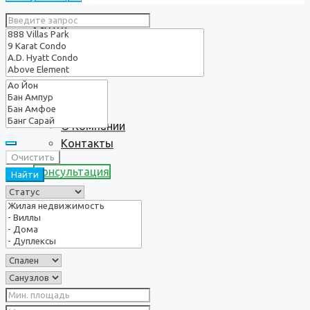
Услуги
О нас
О Компании
Контакты
Очистить
Консультация
Найти