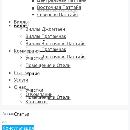
Центральная Паттайя
Восточная Паттайя
Восточная Паттайя
Северная Паттайя
Северная Паттайя
Виллы
Виллы
Виллы Джомтьен
Виллы Пратамнак
Виллы Джомтьен
Виллы Восточная Паттайя
Виллы Пратамнак
Коммерция
Виллы Восточная Паттайя
Участки
Помещения и Отели
Статьи
Коммерция
Услуги
О нас
Участки
О Компании
Помещения и Отели
Контакты
Account
Статьи
Консультация