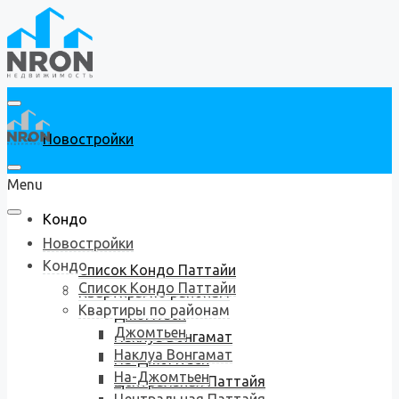
Новостройки
Menu
Кондо
Новостройки
Кондо
Список Кондо Паттайи
Список Кондо Паттайи
Квартиры по районам
Квартиры по районам
Джомтьен
Джомтьен
Наклуа Вонгамат
Наклуа Вонгамат
На-Джомтьен
На-Джомтьен
Центральная Паттайя