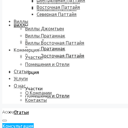
Центральная Паттайя
Восточная Паттайя
Восточная Паттайя
Северная Паттайя
Северная Паттайя
Виллы
Виллы
Виллы Джомтьен
Виллы Пратамнак
Виллы Джомтьен
Виллы Восточная Паттайя
Виллы Пратамнак
Коммерция
Виллы Восточная Паттайя
Участки
Помещения и Отели
Статьи
Коммерция
Услуги
О нас
Участки
О Компании
Помещения и Отели
Контакты
Account
Статьи
Консультация