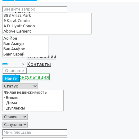
Услуги
О нас
О Компании
Контакты
Очистить
Консультация
Найти