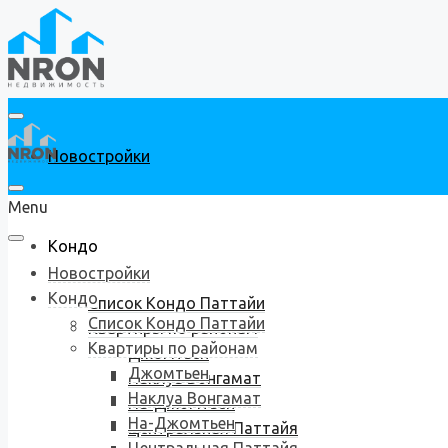
Новостройки
Menu
Кондо
Новостройки
Кондо
Список Кондо Паттайи
Список Кондо Паттайи
Квартиры по районам
Квартиры по районам
Джомтьен
Джомтьен
Наклуа Вонгамат
Наклуа Вонгамат
На-Джомтьен
На-Джомтьен
Центральная Паттайя