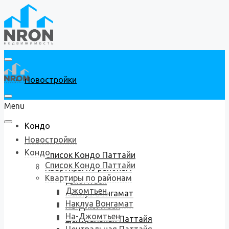
Новостройки
Menu
Кондо
Новостройки
Кондо
Список Кондо Паттайи
Список Кондо Паттайи
Квартиры по районам
Квартиры по районам
Джомтьен
Джомтьен
Наклуа Вонгамат
Наклуа Вонгамат
На-Джомтьен
На-Джомтьен
Центральная Паттайя