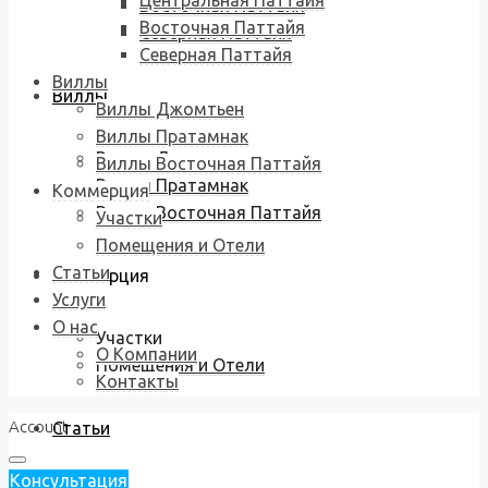
Центральная Паттайя
Восточная Паттайя
Восточная Паттайя
Северная Паттайя
Северная Паттайя
Виллы
Виллы
Виллы Джомтьен
Виллы Пратамнак
Виллы Джомтьен
Виллы Восточная Паттайя
Виллы Пратамнак
Коммерция
Виллы Восточная Паттайя
Участки
Помещения и Отели
Статьи
Коммерция
Услуги
О нас
Участки
О Компании
Помещения и Отели
Контакты
Account
Статьи
Консультация