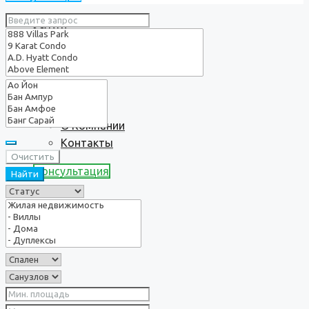
Услуги
О нас
О Компании
Контакты
Очистить
Консультация
Найти