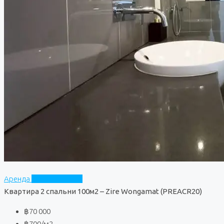
Аренда
Zire Wongamat
Квартира 2 спальни 100м2 – Zire Wongamat (PREACR20)
฿70 000
฿700
/м2