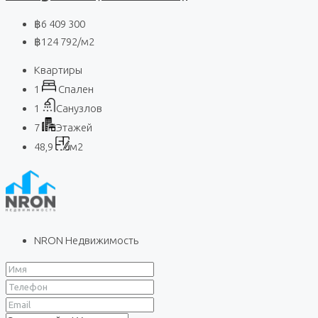
฿6 409 300
฿124 792
/м2
Квартиры
1
Спален
1
Санузлов
7
Этажей
48,9
м2
NRON Недвижимость