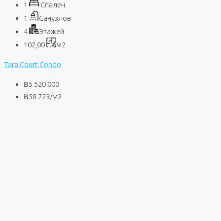
1
Спален
1
Санузлов
4
Этажей
102,00
м2
Tara Court Condo
฿5 520 000
฿58 723
/м2