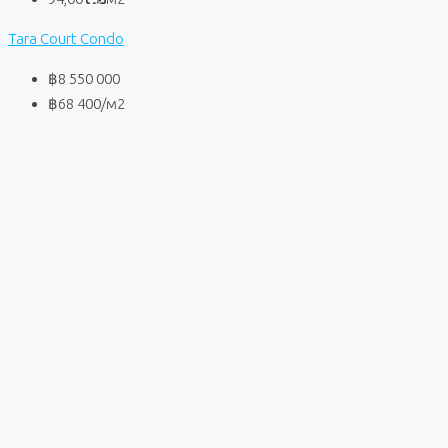
Tara Court Condo
฿8 550 000
฿68 400
/м2