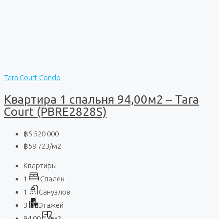
Tara Court Condo
Квартира 1 спальня 94,00м2 – Tara
Court (PBRE2828S)
฿5 520 000
฿58 723
/м2
Квартиры
1
Спален
1
Санузлов
3
Этажей
94,00
м2