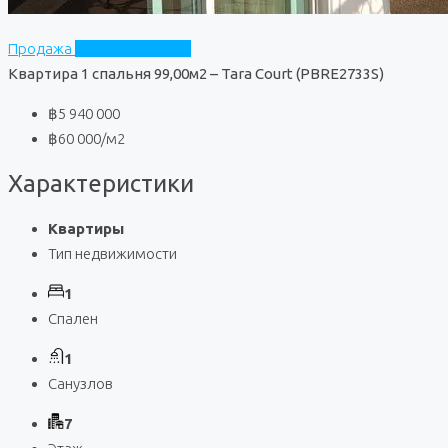
Продажа
Tara Court Condo
Квартира 1 спальня 99,00м2 – Tara Court (PBRE2733S)
฿5 940 000
฿60 000
/м2
Характеристики
Квартиры
Тип недвижимости
1
Спален
1
Санузлов
7