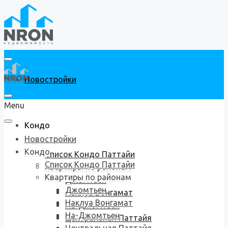
Новостройки
Menu
Кондо
Новостройки
Кондо
Список Кондо Паттайи
Список Кондо Паттайи
Квартиры по районам
Квартиры по районам
Джомтьен
Джомтьен
Наклуа Вонгамат
Наклуа Вонгамат
На-Джомтьен
На-Джомтьен
Центральная Паттайя