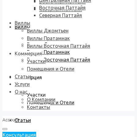
Центральная Паттайя
Восточная Паттайя
Восточная Паттайя
Северная Паттайя
Северная Паттайя
Виллы
Виллы
Виллы Джомтьен
Виллы Пратамнак
Виллы Джомтьен
Виллы Восточная Паттайя
Виллы Пратамнак
Коммерция
Виллы Восточная Паттайя
Участки
Помещения и Отели
Статьи
Коммерция
Услуги
О нас
Участки
О Компании
Помещения и Отели
Контакты
Account
Статьи
Консультация