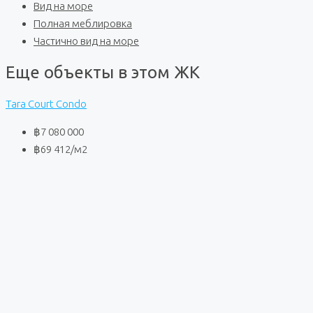
Вид на море
Полная меблировка
Частично вид на море
Еще объекты в этом ЖК
Tara Court Condo
฿7 080 000
฿69 412
/м2