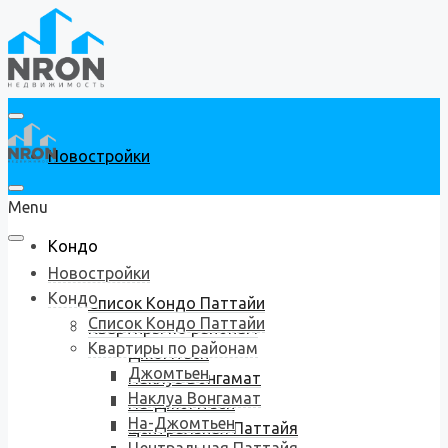
Новостройки
Menu
Кондо
Новостройки
Кондо
Список Кондо Паттайи
Список Кондо Паттайи
Квартиры по районам
Квартиры по районам
Джомтьен
Джомтьен
Наклуа Вонгамат
Наклуа Вонгамат
На-Джомтьен
На-Джомтьен
Центральная Паттайя