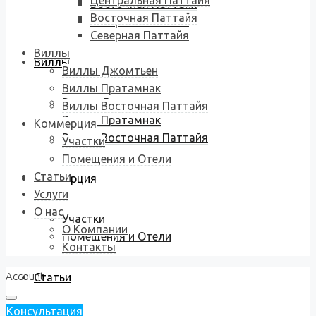
Центральная Паттайя
Восточная Паттайя
Восточная Паттайя
Северная Паттайя
Северная Паттайя
Виллы
Виллы
Виллы Джомтьен
Виллы Пратамнак
Виллы Джомтьен
Виллы Восточная Паттайя
Виллы Пратамнак
Коммерция
Виллы Восточная Паттайя
Участки
Помещения и Отели
Статьи
Коммерция
Услуги
О нас
Участки
О Компании
Помещения и Отели
Контакты
Account
Статьи
Консультация