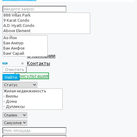
Услуги
О нас
О Компании
Контакты
Очистить
Консультация
Найти