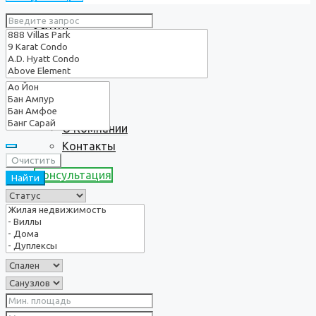
Услуги
О нас
О Компании
Контакты
Очистить
Консультация
Найти