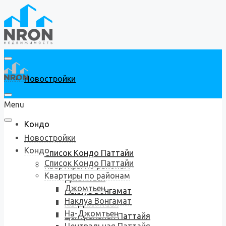
Новостройки
Menu
Кондо
Новостройки
Кондо
Список Кондо Паттайи
Список Кондо Паттайи
Квартиры по районам
Квартиры по районам
Джомтьен
Джомтьен
Наклуа Вонгамат
Наклуа Вонгамат
На-Джомтьен
На-Джомтьен
Центральная Паттайя