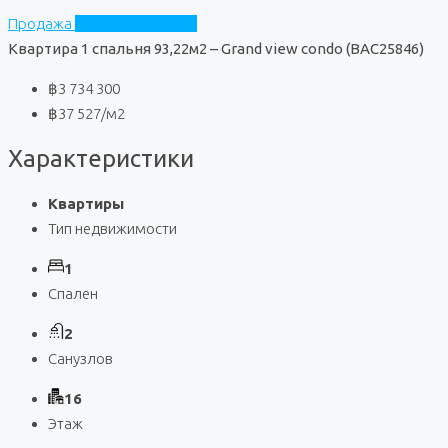
Продажа
Grand View Condo
Квартира 1 спальня 93,22м2 – Grand view condo (BAC25846)
฿3 734 300
฿37 527
/м2
Характеристики
Квартиры
Тип недвижимости
1
Спален
2
Санузлов
16
Этаж