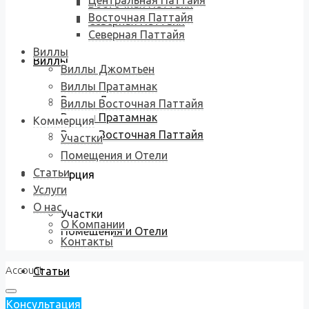
Центральная Паттайя
Восточная Паттайя
Восточная Паттайя
Северная Паттайя
Северная Паттайя
Виллы
Виллы
Виллы Джомтьен
Виллы Пратамнак
Виллы Джомтьен
Виллы Восточная Паттайя
Виллы Пратамнак
Коммерция
Виллы Восточная Паттайя
Участки
Помещения и Отели
Статьи
Коммерция
Услуги
О нас
Участки
О Компании
Помещения и Отели
Контакты
Account
Статьи
Консультация