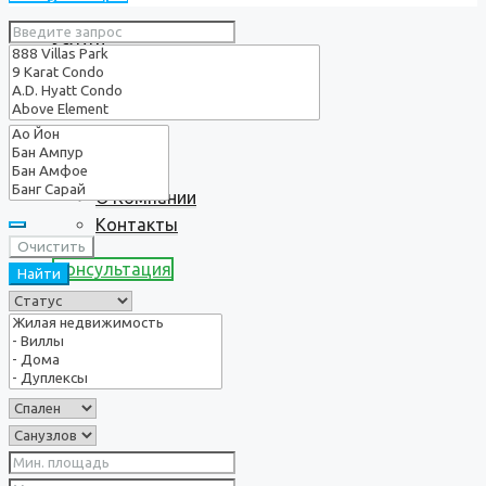
Услуги
О нас
О Компании
Контакты
Очистить
Консультация
Найти