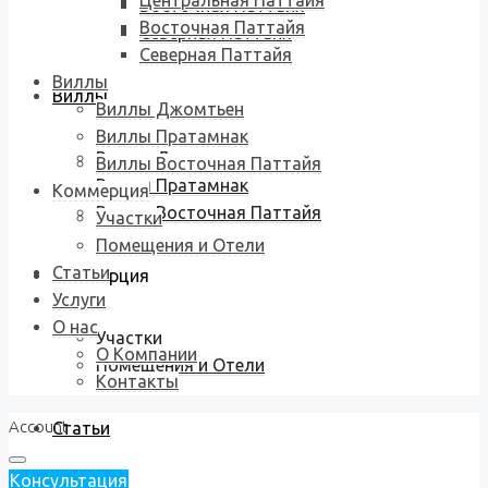
Центральная Паттайя
Восточная Паттайя
Восточная Паттайя
Северная Паттайя
Северная Паттайя
Виллы
Виллы
Виллы Джомтьен
Виллы Пратамнак
Виллы Джомтьен
Виллы Восточная Паттайя
Виллы Пратамнак
Коммерция
Виллы Восточная Паттайя
Участки
Помещения и Отели
Статьи
Коммерция
Услуги
О нас
Участки
О Компании
Помещения и Отели
Контакты
Account
Статьи
Консультация