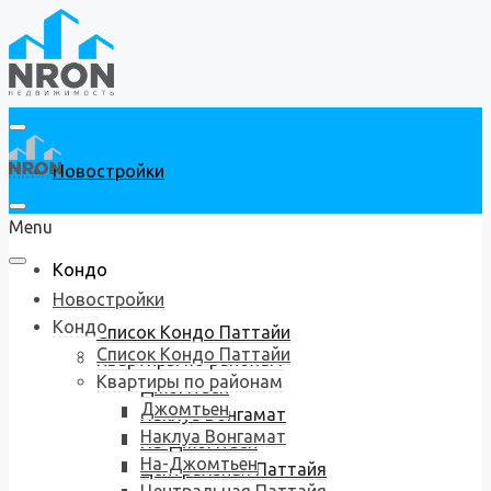
Новостройки
Menu
Кондо
Новостройки
Кондо
Список Кондо Паттайи
Список Кондо Паттайи
Квартиры по районам
Квартиры по районам
Джомтьен
Джомтьен
Наклуа Вонгамат
Наклуа Вонгамат
На-Джомтьен
На-Джомтьен
Центральная Паттайя