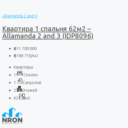
Allamanda 2 and 3
Квартира 1 спальня 62м2 –
Allamanda 2 and 3 (IDP8096)
฿11 700 000
฿188 710
/м2
Квартиры
1
Спален
1
Санузлов
2
Этажей
62
м2