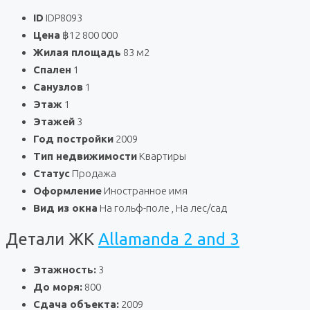
ID
IDP8093
Цена
฿12 800 000
Жилая площадь
83 м2
Спален
1
Санузлов
1
Этаж
1
Этажей
3
Год постройки
2009
Тип недвижимости
Квартиры
Статус
Продажа
Оформление
Иностранное имя
Вид из окна
На гольф-поле , На лес/сад
Детали ЖК
Allamanda 2 and 3
Этажность:
3
До моря:
800
Сдача объекта:
2009