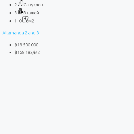
2
Санузлов
3
Этажей
110
м2
Allamanda 2 and 3
฿18 500 000
฿168 182
/м2