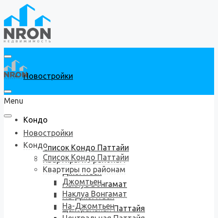
Новостройки
Menu
Кондо
Новостройки
Кондо
Список Кондо Паттайи
Список Кондо Паттайи
Квартиры по районам
Квартиры по районам
Джомтьен
Джомтьен
Наклуа Вонгамат
Наклуа Вонгамат
На-Джомтьен
На-Джомтьен
Центральная Паттайя