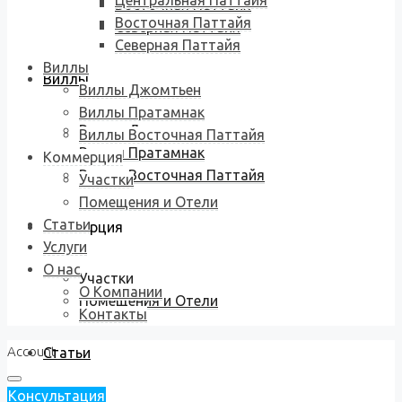
Центральная Паттайя
Восточная Паттайя
Восточная Паттайя
Северная Паттайя
Северная Паттайя
Виллы
Виллы
Виллы Джомтьен
Виллы Пратамнак
Виллы Джомтьен
Виллы Восточная Паттайя
Виллы Пратамнак
Коммерция
Виллы Восточная Паттайя
Участки
Помещения и Отели
Статьи
Коммерция
Услуги
О нас
Участки
О Компании
Помещения и Отели
Контакты
Account
Статьи
Консультация