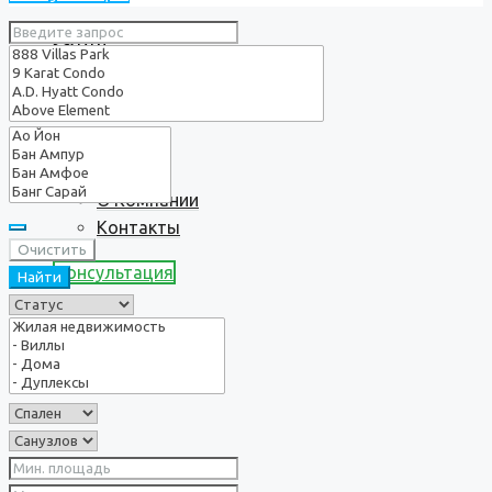
Услуги
О нас
О Компании
Контакты
Очистить
Консультация
Найти