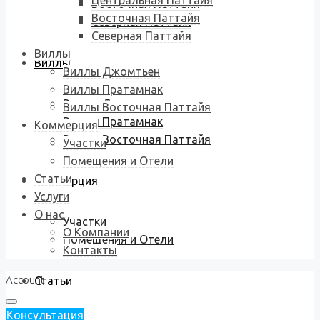
Центральная Паттайя
Восточная Паттайя
Восточная Паттайя
Северная Паттайя
Северная Паттайя
Виллы
Виллы
Виллы Джомтьен
Виллы Пратамнак
Виллы Джомтьен
Виллы Восточная Паттайя
Виллы Пратамнак
Коммерция
Виллы Восточная Паттайя
Участки
Помещения и Отели
Статьи
Коммерция
Услуги
О нас
Участки
О Компании
Помещения и Отели
Контакты
Account
Статьи
Консультация