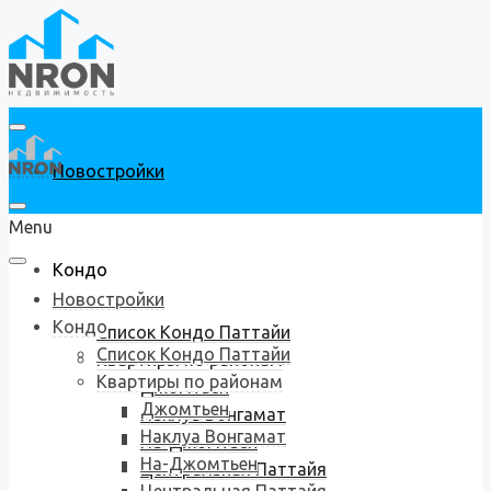
Новостройки
Menu
Кондо
Новостройки
Кондо
Список Кондо Паттайи
Список Кондо Паттайи
Квартиры по районам
Квартиры по районам
Джомтьен
Джомтьен
Наклуа Вонгамат
Наклуа Вонгамат
На-Джомтьен
На-Джомтьен
Центральная Паттайя