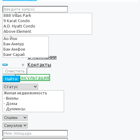
Услуги
О нас
О Компании
Контакты
Очистить
Консультация
Найти