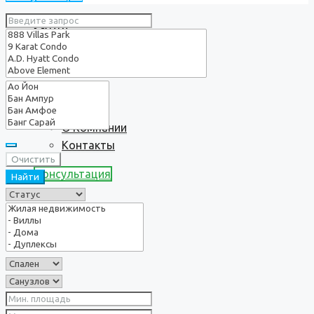
Услуги
О нас
О Компании
Контакты
Очистить
Консультация
Найти