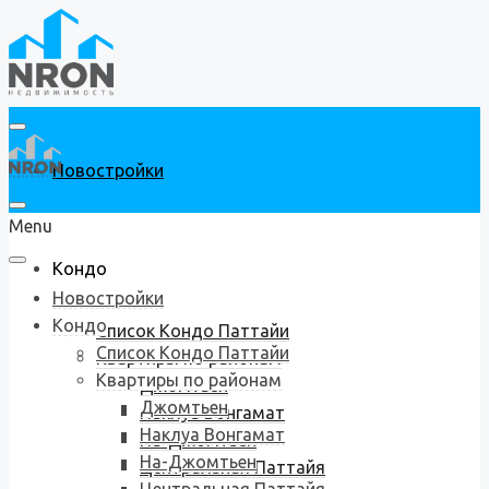
Новостройки
Menu
Кондо
Новостройки
Кондо
Список Кондо Паттайи
Список Кондо Паттайи
Квартиры по районам
Квартиры по районам
Джомтьен
Джомтьен
Наклуа Вонгамат
Наклуа Вонгамат
На-Джомтьен
На-Джомтьен
Центральная Паттайя