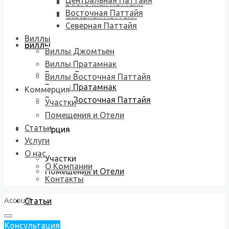
Центральная Паттайя
Восточная Паттайя
Восточная Паттайя
Северная Паттайя
Северная Паттайя
Виллы
Виллы
Виллы Джомтьен
Виллы Пратамнак
Виллы Джомтьен
Виллы Восточная Паттайя
Виллы Пратамнак
Коммерция
Виллы Восточная Паттайя
Участки
Помещения и Отели
Статьи
Коммерция
Услуги
О нас
Участки
О Компании
Помещения и Отели
Контакты
Account
Статьи
Консультация