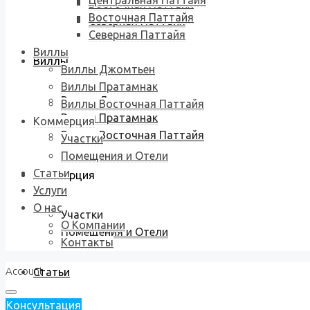
Центральная Паттайя
Восточная Паттайя
Восточная Паттайя
Северная Паттайя
Северная Паттайя
Виллы
Виллы
Виллы Джомтьен
Виллы Пратамнак
Виллы Джомтьен
Виллы Восточная Паттайя
Виллы Пратамнак
Коммерция
Виллы Восточная Паттайя
Участки
Помещения и Отели
Статьи
Коммерция
Услуги
О нас
Участки
О Компании
Помещения и Отели
Контакты
Account
Статьи
Консультация