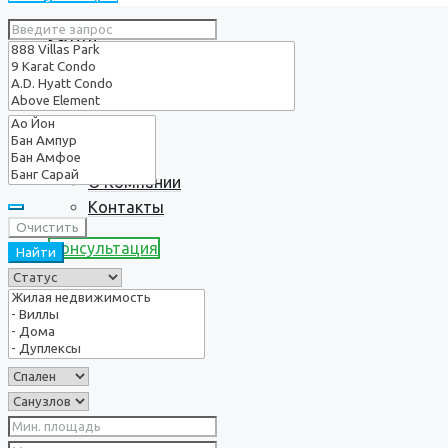
Услуги
О нас
О Компании
Контакты
Очистить
Консультация
Найти