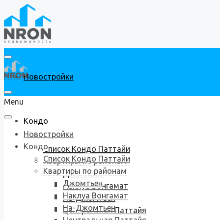
Новостройки
Menu
Кондо
Новостройки
Кондо
Список Кондо Паттайи
Список Кондо Паттайи
Квартиры по районам
Квартиры по районам
Джомтьен
Джомтьен
Наклуа Вонгамат
Наклуа Вонгамат
На-Джомтьен
На-Джомтьен
Центральная Паттайя