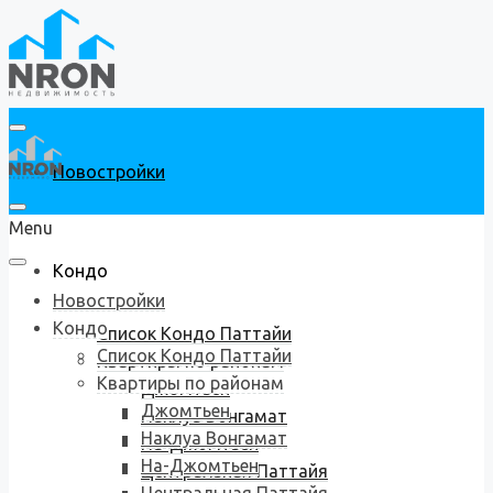
Новостройки
Menu
Кондо
Новостройки
Кондо
Список Кондо Паттайи
Список Кондо Паттайи
Квартиры по районам
Квартиры по районам
Джомтьен
Джомтьен
Наклуа Вонгамат
Наклуа Вонгамат
На-Джомтьен
На-Джомтьен
Центральная Паттайя