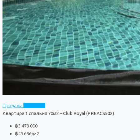
Продажа
Club Royal
Квартира 1 спальня 70м2 – Club Royal (PREACS502)
฿3 478 000
฿49 686
/м2