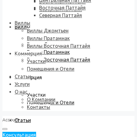
Центральная Паттайя
Восточная Паттайя
Восточная Паттайя
Северная Паттайя
Северная Паттайя
Виллы
Виллы
Виллы Джомтьен
Виллы Пратамнак
Виллы Джомтьен
Виллы Восточная Паттайя
Виллы Пратамнак
Коммерция
Виллы Восточная Паттайя
Участки
Помещения и Отели
Статьи
Коммерция
Услуги
О нас
Участки
О Компании
Помещения и Отели
Контакты
Account
Статьи
Консультация