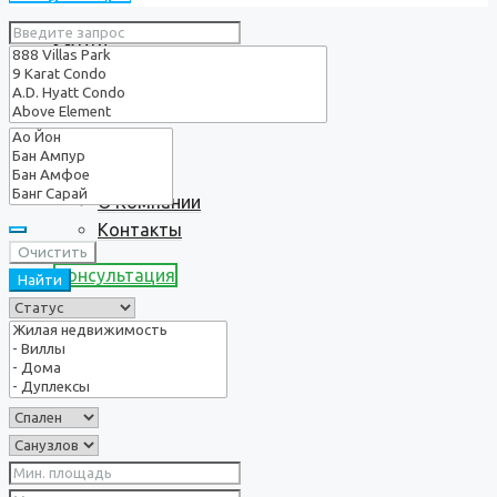
Услуги
О нас
О Компании
Контакты
Очистить
Консультация
Найти