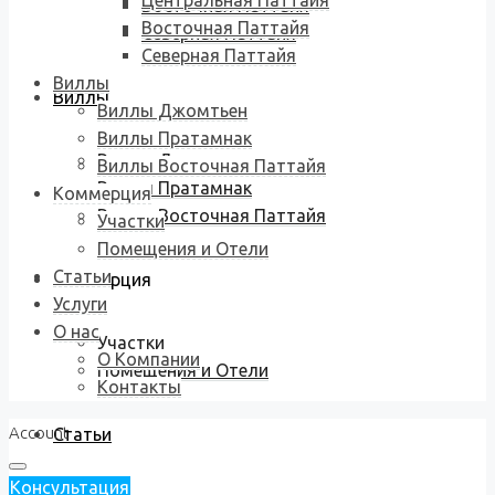
Центральная Паттайя
Восточная Паттайя
Восточная Паттайя
Северная Паттайя
Северная Паттайя
Виллы
Виллы
Виллы Джомтьен
Виллы Пратамнак
Виллы Джомтьен
Виллы Восточная Паттайя
Виллы Пратамнак
Коммерция
Виллы Восточная Паттайя
Участки
Помещения и Отели
Статьи
Коммерция
Услуги
О нас
Участки
О Компании
Помещения и Отели
Контакты
Account
Статьи
Консультация