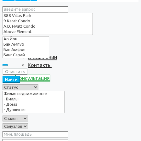
Услуги
О нас
О Компании
Контакты
Очистить
Консультация
Найти