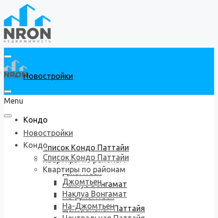
Новостройки
Menu
Кондо
Новостройки
Кондо
Список Кондо Паттайи
Список Кондо Паттайи
Квартиры по районам
Квартиры по районам
Джомтьен
Джомтьен
Наклуа Вонгамат
Наклуа Вонгамат
На-Джомтьен
На-Джомтьен
Центральная Паттайя