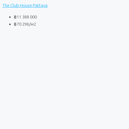
The Club House Pattaya
฿11 388 000
฿70 296
/м2