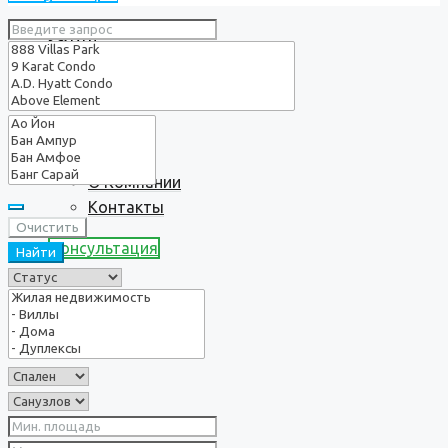
Услуги
О нас
О Компании
Контакты
Очистить
Консультация
Найти