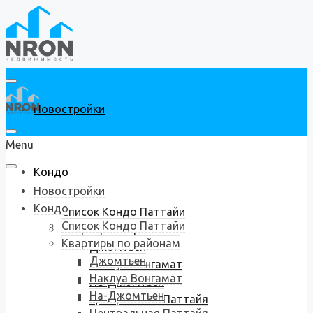
Новостройки
Menu
Кондо
Новостройки
Кондо
Список Кондо Паттайи
Список Кондо Паттайи
Квартиры по районам
Квартиры по районам
Джомтьен
Джомтьен
Наклуа Вонгамат
Наклуа Вонгамат
На-Джомтьен
На-Джомтьен
Центральная Паттайя