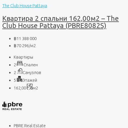
The Club House Pattaya
Квартира 2 спальни 162,00м2 – The
Club House Pattaya (PBRE8082S)
฿11 388 000
฿70 296
/м2
Квартиры
2
Спален
2
Санузлов
5
Этажей
162,00
м2
PBRE Real Estate