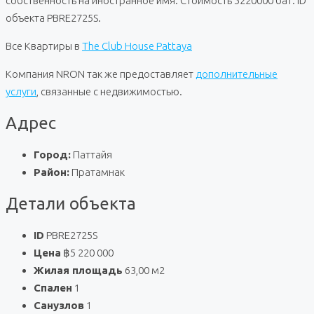
собственность на иностранное имя. Стоимость 5220000 бат. ID
объекта PBRE2725S.
Все Квартиры в
The Club House Pattaya
Компания NRON так же предоставляет
дополнительные
услуги
, связанные с недвижимостью.
Адрес
Город:
Паттайя
Район:
Пратамнак
Детали объекта
ID
PBRE2725S
Цена
฿5 220 000
Жилая площадь
63,00 м2
Спален
1
Санузлов
1