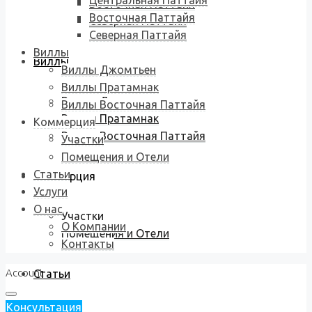
Центральная Паттайя
Восточная Паттайя
Восточная Паттайя
Северная Паттайя
Северная Паттайя
Виллы
Виллы
Виллы Джомтьен
Виллы Пратамнак
Виллы Джомтьен
Виллы Восточная Паттайя
Виллы Пратамнак
Коммерция
Виллы Восточная Паттайя
Участки
Помещения и Отели
Статьи
Коммерция
Услуги
О нас
Участки
О Компании
Помещения и Отели
Контакты
Account
Статьи
Консультация