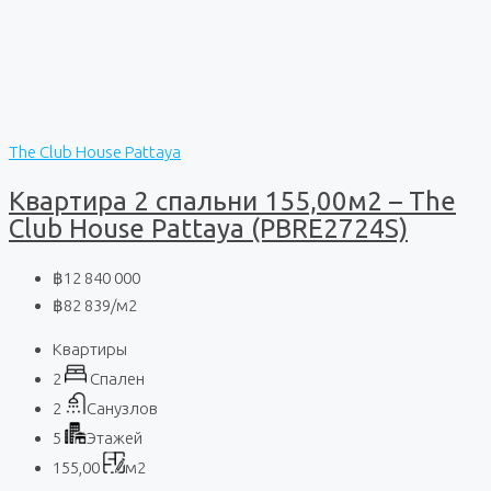
The Club House Pattaya
Квартира 2 спальни 155,00м2 – The
Club House Pattaya (PBRE2724S)
฿12 840 000
฿82 839
/м2
Квартиры
2
Спален
2
Санузлов
5
Этажей
155,00
м2