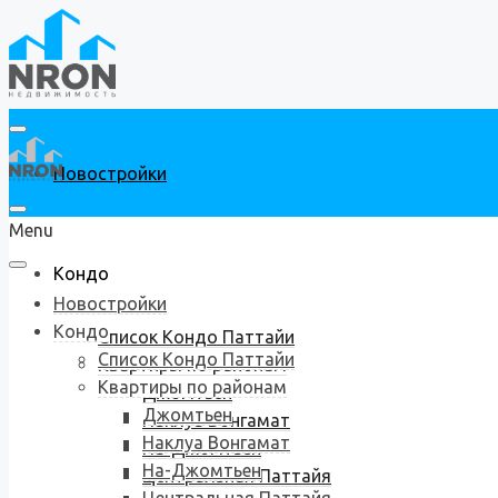
Новостройки
Menu
Кондо
Новостройки
Кондо
Список Кондо Паттайи
Список Кондо Паттайи
Квартиры по районам
Квартиры по районам
Джомтьен
Джомтьен
Наклуа Вонгамат
Наклуа Вонгамат
На-Джомтьен
На-Джомтьен
Центральная Паттайя