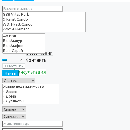
Услуги
О нас
О Компании
Контакты
Очистить
Консультация
Найти