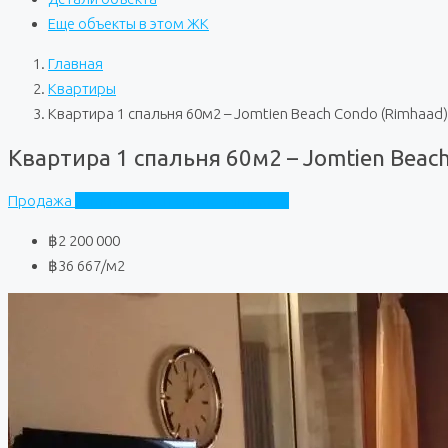
Еще объекты в этом ЖК
Главная
Квартиры
Квартира 1 спальня 60м2 – Jomtien Beach Condo (Rimhaad)
Квартира 1 спальня 60м2 – Jomtien Beac
Продажа
Jomtien Beach Condo (Rimhaad)
฿2 200 000
฿36 667
/м2