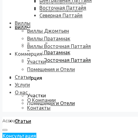
Центральная Паттайя
Восточная Паттайя
Восточная Паттайя
Северная Паттайя
Северная Паттайя
Виллы
Виллы
Виллы Джомтьен
Виллы Пратамнак
Виллы Джомтьен
Виллы Восточная Паттайя
Виллы Пратамнак
Коммерция
Виллы Восточная Паттайя
Участки
Помещения и Отели
Статьи
Коммерция
Услуги
О нас
Участки
О Компании
Помещения и Отели
Контакты
Account
Статьи
Консультация