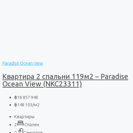
Paradise Ocean View
Квартира 2 спальни 119м2 – Paradise
Ocean View (NKC23311)
฿18 857 948
฿148 103
/м2
Квартиры
2
Спален
2
Санузлов