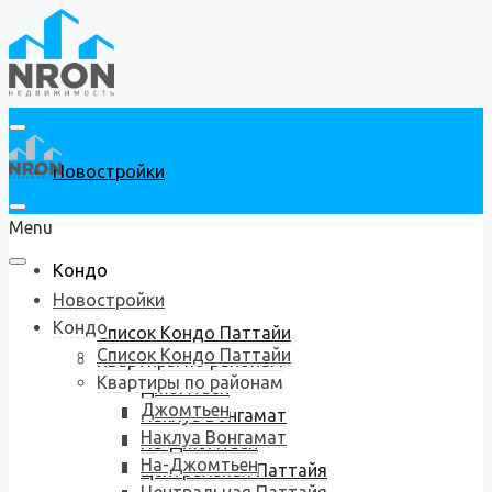
Новостройки
Menu
Кондо
Новостройки
Кондо
Список Кондо Паттайи
Список Кондо Паттайи
Квартиры по районам
Квартиры по районам
Джомтьен
Джомтьен
Наклуа Вонгамат
Наклуа Вонгамат
На-Джомтьен
На-Джомтьен
Центральная Паттайя