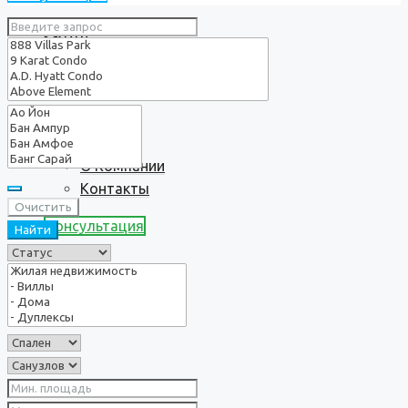
Услуги
О нас
О Компании
Контакты
Очистить
Консультация
Найти