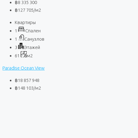
฿8 335 300
฿127 705
/м2
Квартиры
1
Спален
1
Санузлов
3
Этажей
61
м2
Paradise Ocean View
฿18 857 948
฿148 103
/м2