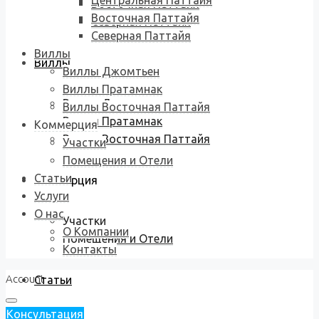
Центральная Паттайя
Восточная Паттайя
Восточная Паттайя
Северная Паттайя
Северная Паттайя
Виллы
Виллы
Виллы Джомтьен
Виллы Пратамнак
Виллы Джомтьен
Виллы Восточная Паттайя
Виллы Пратамнак
Коммерция
Виллы Восточная Паттайя
Участки
Помещения и Отели
Статьи
Коммерция
Услуги
О нас
Участки
О Компании
Помещения и Отели
Контакты
Account
Статьи
Консультация