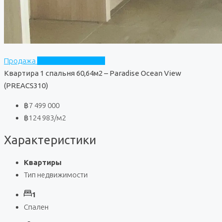
Продажа
Paradise Ocean View
Квартира 1 спальня 60,64м2 – Paradise Ocean View
(PREACS310)
฿7 499 000
฿124 983
/м2
Характеристики
Квартиры
Тип недвижимости
1
Спален