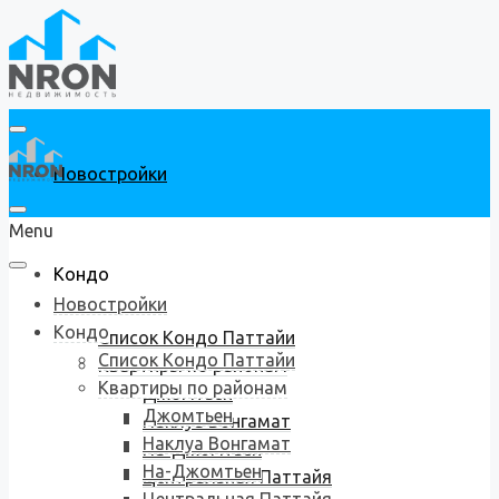
Новостройки
Menu
Кондо
Новостройки
Кондо
Список Кондо Паттайи
Список Кондо Паттайи
Квартиры по районам
Квартиры по районам
Джомтьен
Джомтьен
Наклуа Вонгамат
Наклуа Вонгамат
На-Джомтьен
На-Джомтьен
Центральная Паттайя