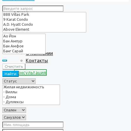
Услуги
О нас
О Компании
Контакты
Очистить
Консультация
Найти