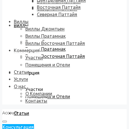
Центральная Паттайя
Восточная Паттайя
Восточная Паттайя
Северная Паттайя
Северная Паттайя
Виллы
Виллы
Виллы Джомтьен
Виллы Пратамнак
Виллы Джомтьен
Виллы Восточная Паттайя
Виллы Пратамнак
Коммерция
Виллы Восточная Паттайя
Участки
Помещения и Отели
Статьи
Коммерция
Услуги
О нас
Участки
О Компании
Помещения и Отели
Контакты
Account
Статьи
Консультация