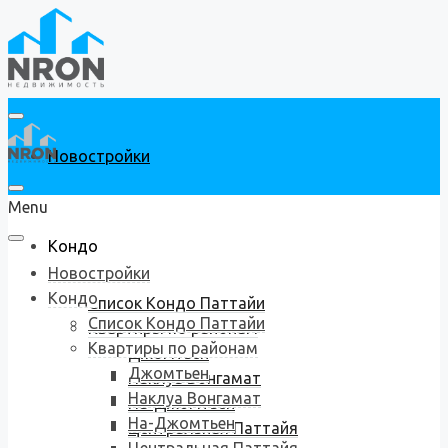
Новостройки
Menu
Кондо
Новостройки
Кондо
Список Кондо Паттайи
Список Кондо Паттайи
Квартиры по районам
Квартиры по районам
Джомтьен
Джомтьен
Наклуа Вонгамат
Наклуа Вонгамат
На-Джомтьен
На-Джомтьен
Центральная Паттайя