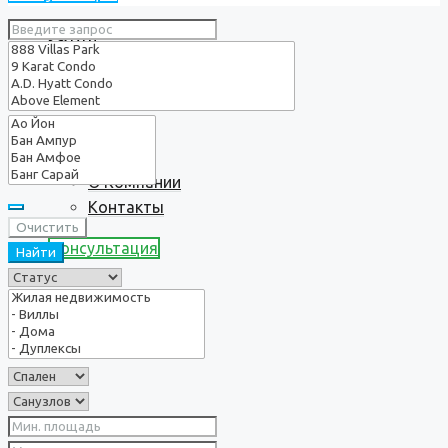
Услуги
О нас
О Компании
Контакты
Очистить
Консультация
Найти