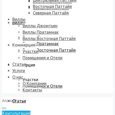
Центральная Паттайя
Восточная Паттайя
Восточная Паттайя
Северная Паттайя
Северная Паттайя
Виллы
Виллы
Виллы Джомтьен
Виллы Пратамнак
Виллы Джомтьен
Виллы Восточная Паттайя
Виллы Пратамнак
Коммерция
Виллы Восточная Паттайя
Участки
Помещения и Отели
Статьи
Коммерция
Услуги
О нас
Участки
О Компании
Помещения и Отели
Контакты
Account
Статьи
Консультация