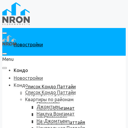
Новостройки
Menu
Кондо
Новостройки
Кондо
Список Кондо Паттайи
Список Кондо Паттайи
Квартиры по районам
Квартиры по районам
Джомтьен
Джомтьен
Наклуа Вонгамат
Наклуа Вонгамат
На-Джомтьен
На-Джомтьен
Центральная Паттайя