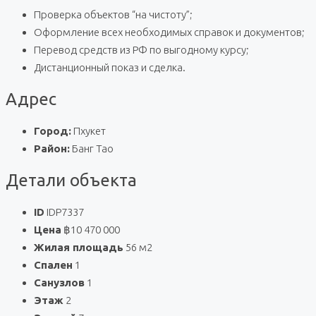
Проверка объектов “на чистоту”;
Оформление всех необходимых справок и документов;
Перевод средств из РФ по выгодному курсу;
Дистанционный показ и сделка.
Адрес
Город:
Пхукет
Район:
Банг Тао
Детали объекта
ID
IDP7337
Цена
฿10 470 000
Жилая площадь
56 м2
Спален
1
Санузлов
1
Этаж
2