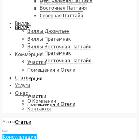
Центральная Паттайя
Восточная Паттайя
Восточная Паттайя
Северная Паттайя
Северная Паттайя
Виллы
Виллы
Виллы Джомтьен
Виллы Пратамнак
Виллы Джомтьен
Виллы Восточная Паттайя
Виллы Пратамнак
Коммерция
Виллы Восточная Паттайя
Участки
Помещения и Отели
Статьи
Коммерция
Услуги
О нас
Участки
О Компании
Помещения и Отели
Контакты
Account
Статьи
Консультация