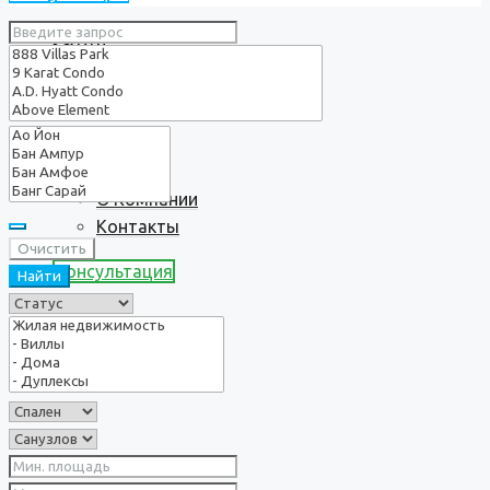
Услуги
О нас
О Компании
Контакты
Очистить
Консультация
Найти