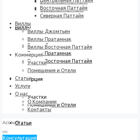
Центральная Паттайя
Восточная Паттайя
Восточная Паттайя
Северная Паттайя
Северная Паттайя
Виллы
Виллы
Виллы Джомтьен
Виллы Пратамнак
Виллы Джомтьен
Виллы Восточная Паттайя
Виллы Пратамнак
Коммерция
Виллы Восточная Паттайя
Участки
Помещения и Отели
Статьи
Коммерция
Услуги
О нас
Участки
О Компании
Помещения и Отели
Контакты
Account
Статьи
Консультация