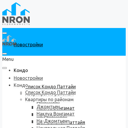
Новостройки
Menu
Кондо
Новостройки
Кондо
Список Кондо Паттайи
Список Кондо Паттайи
Квартиры по районам
Квартиры по районам
Джомтьен
Джомтьен
Наклуа Вонгамат
Наклуа Вонгамат
На-Джомтьен
На-Джомтьен
Центральная Паттайя