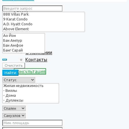
Услуги
О нас
О Компании
Контакты
Очистить
Консультация
Найти