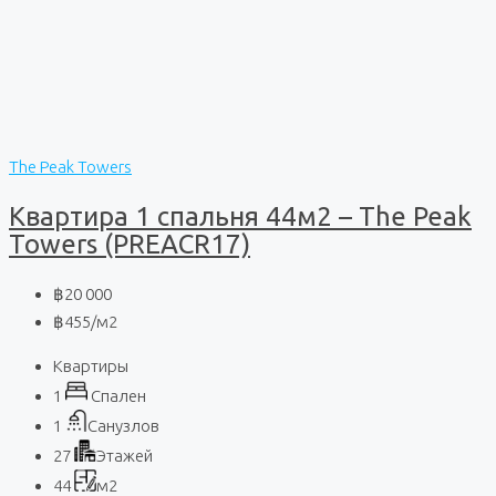
The Peak Towers
Квартира 1 спальня 44м2 – The Peak
Towers (PREACR17)
฿20 000
฿455
/м2
Квартиры
1
Спален
1
Санузлов
27
Этажей
44
м2