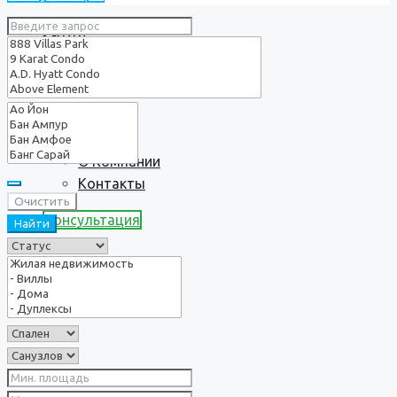
Услуги
О нас
О Компании
Контакты
Очистить
Консультация
Найти