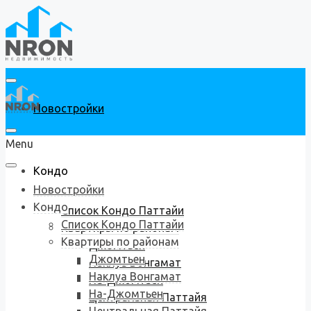
Новостройки
Menu
Кондо
Новостройки
Кондо
Список Кондо Паттайи
Список Кондо Паттайи
Квартиры по районам
Квартиры по районам
Джомтьен
Джомтьен
Наклуа Вонгамат
Наклуа Вонгамат
На-Джомтьен
На-Джомтьен
Центральная Паттайя