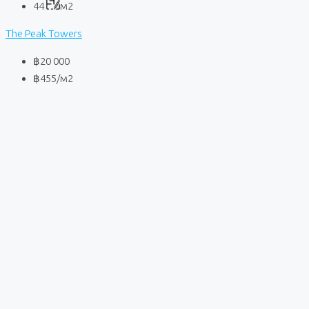
44
м2
The Peak Towers
฿20 000
฿455
/м2