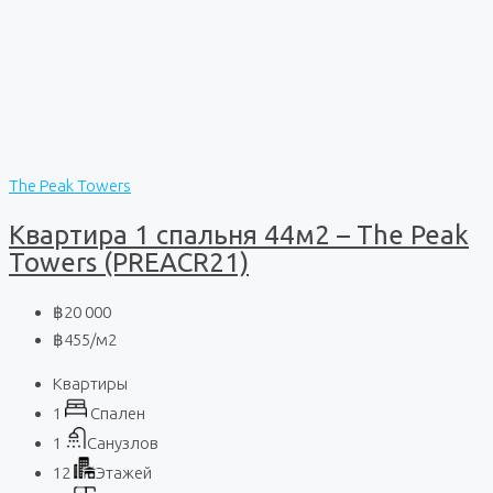
The Peak Towers
Квартира 1 спальня 44м2 – The Peak
Towers (PREACR21)
฿20 000
฿455
/м2
Квартиры
1
Спален
1
Санузлов
12
Этажей