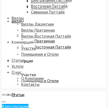
Центральная Паттайя
Восточная Паттайя
Восточная Паттайя
Северная Паттайя
Северная Паттайя
Виллы
Виллы
Виллы Джомтьен
Виллы Пратамнак
Виллы Джомтьен
Виллы Восточная Паттайя
Виллы Пратамнак
Коммерция
Виллы Восточная Паттайя
Участки
Помещения и Отели
Статьи
Коммерция
Услуги
О нас
Участки
О Компании
Помещения и Отели
Контакты
Account
Статьи
Консультация