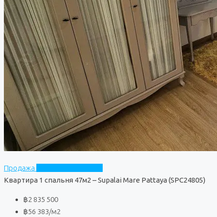
Продажа
Supalai Mare Pattaya
Квартира 1 спальня 47м2 – Supalai Mare Pattaya (SPC24805)
฿2 835 500
฿56 383
/м2