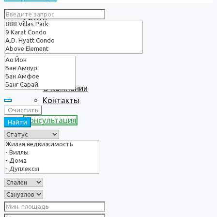
Услуги
О нас
О Компании
Контакты
Очистить
Консультация
Найти