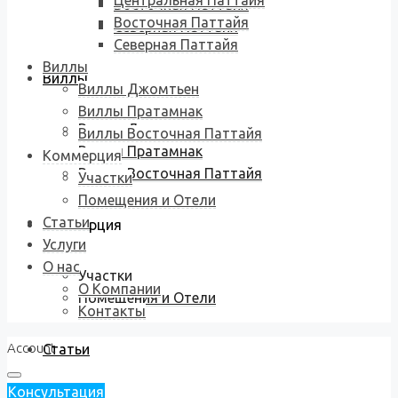
Центральная Паттайя
Восточная Паттайя
Восточная Паттайя
Северная Паттайя
Северная Паттайя
Виллы
Виллы
Виллы Джомтьен
Виллы Пратамнак
Виллы Джомтьен
Виллы Восточная Паттайя
Виллы Пратамнак
Коммерция
Виллы Восточная Паттайя
Участки
Помещения и Отели
Статьи
Коммерция
Услуги
О нас
Участки
О Компании
Помещения и Отели
Контакты
Account
Статьи
Консультация