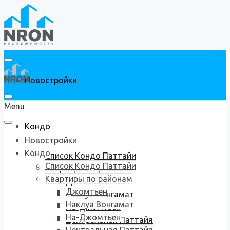
Новостройки
Menu
Кондо
Новостройки
Кондо
Список Кондо Паттайи
Список Кондо Паттайи
Квартиры по районам
Квартиры по районам
Джомтьен
Джомтьен
Наклуа Вонгамат
Наклуа Вонгамат
На-Джомтьен
На-Джомтьен
Центральная Паттайя