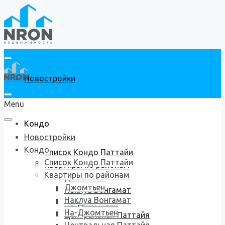
Новостройки
Menu
Кондо
Новостройки
Кондо
Список Кондо Паттайи
Список Кондо Паттайи
Квартиры по районам
Квартиры по районам
Джомтьен
Джомтьен
Наклуа Вонгамат
Наклуа Вонгамат
На-Джомтьен
На-Джомтьен
Центральная Паттайя