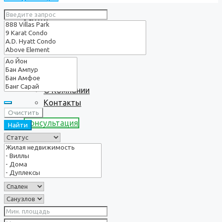
Услуги
О нас
О Компании
Контакты
Очистить
Консультация
Найти