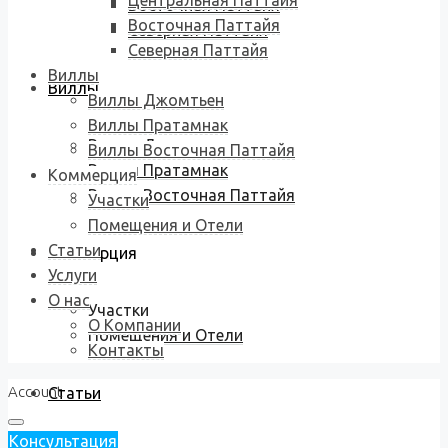
Центральная Паттайя
Восточная Паттайя
Восточная Паттайя
Северная Паттайя
Северная Паттайя
Виллы
Виллы
Виллы Джомтьен
Виллы Пратамнак
Виллы Джомтьен
Виллы Восточная Паттайя
Виллы Пратамнак
Коммерция
Виллы Восточная Паттайя
Участки
Помещения и Отели
Статьи
Коммерция
Услуги
О нас
Участки
О Компании
Помещения и Отели
Контакты
Account
Статьи
Консультация