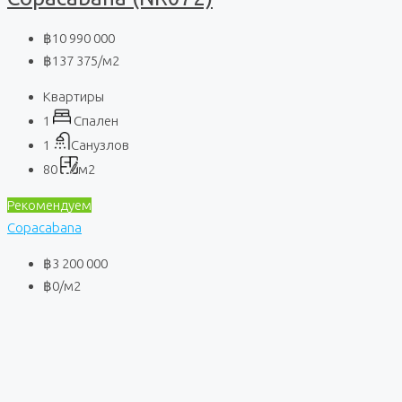
฿10 990 000
฿137 375
/м2
Квартиры
1
Спален
1
Санузлов
80
м2
Рекомендуем
Copacabana
฿3 200 000
฿0
/м2