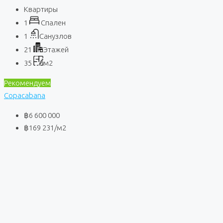
Квартиры
1
Спален
1
Санузлов
21
Этажей
35
м2
Рекомендуем
Copacabana
฿6 600 000
฿169 231
/м2