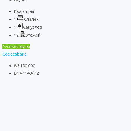
Квартиры
1
Спален
1
Санузлов
12
Этажей
Рекомендуем
Copacabana
฿5 150 000
฿147 143
/м2