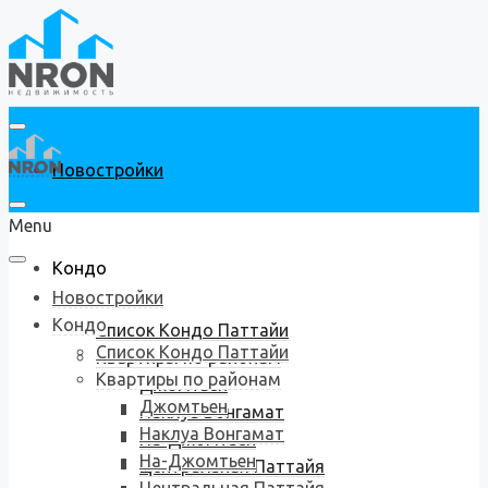
Новостройки
Menu
Кондо
Новостройки
Кондо
Список Кондо Паттайи
Список Кондо Паттайи
Квартиры по районам
Квартиры по районам
Джомтьен
Джомтьен
Наклуа Вонгамат
Наклуа Вонгамат
На-Джомтьен
На-Джомтьен
Центральная Паттайя