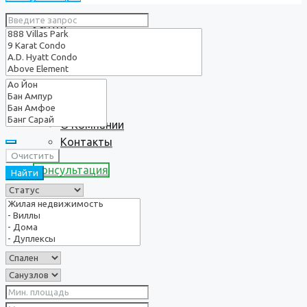
Услуги
О нас
О Компании
Контакты
Очистить
Консультация
Найти