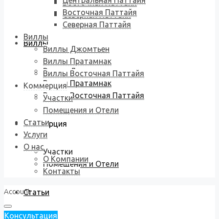
Центральная Паттайя
Восточная Паттайя
Восточная Паттайя
Северная Паттайя
Северная Паттайя
Виллы
Виллы
Виллы Джомтьен
Виллы Пратамнак
Виллы Джомтьен
Виллы Восточная Паттайя
Виллы Пратамнак
Коммерция
Виллы Восточная Паттайя
Участки
Помещения и Отели
Статьи
Коммерция
Услуги
О нас
Участки
О Компании
Помещения и Отели
Контакты
Account
Статьи
Консультация