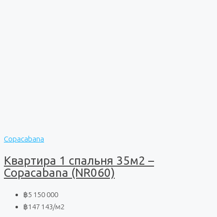
Copacabana
Квартира 1 спальня 35м2 –
Copacabana (NR060)
฿5 150 000
฿147 143
/м2