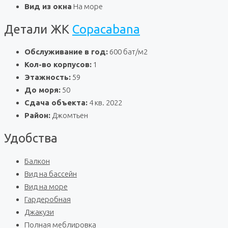
Вид из окна
На море
Детали ЖК
Copacabana
Обслуживание в год:
600 бат/м2
Кол-во корпусов:
1
Этажность:
59
До моря:
50
Сдача объекта:
4 кв. 2022
Район:
Джомтьен
Удобства
Балкон
Вид на бассейн
Вид на море
Гардеробная
Джакузи
Полная меблировка