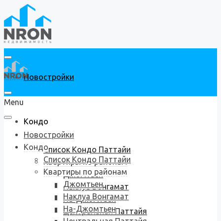
Новостройки
Menu
Кондо
Новостройки
Кондо
Список Кондо Паттайи
Список Кондо Паттайи
Квартиры по районам
Квартиры по районам
Джомтьен
Джомтьен
Наклуа Вонгамат
Наклуа Вонгамат
На-Джомтьен
На-Джомтьен
Центральная Паттайя