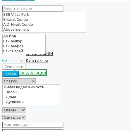
Услуги
О нас
О Компании
Контакты
Очистить
Консультация
Найти