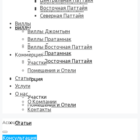
Центральная Паттайя
Восточная Паттайя
Восточная Паттайя
Северная Паттайя
Северная Паттайя
Виллы
Виллы
Виллы Джомтьен
Виллы Пратамнак
Виллы Джомтьен
Виллы Восточная Паттайя
Виллы Пратамнак
Коммерция
Виллы Восточная Паттайя
Участки
Помещения и Отели
Статьи
Коммерция
Услуги
О нас
Участки
О Компании
Помещения и Отели
Контакты
Account
Статьи
Консультация