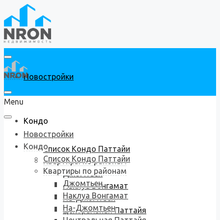
Новостройки
Menu
Кондо
Новостройки
Кондо
Список Кондо Паттайи
Список Кондо Паттайи
Квартиры по районам
Квартиры по районам
Джомтьен
Джомтьен
Наклуа Вонгамат
Наклуа Вонгамат
На-Джомтьен
На-Джомтьен
Центральная Паттайя