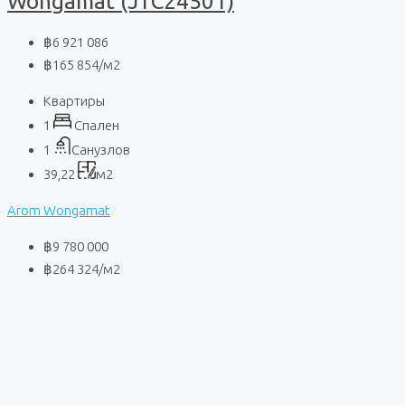
Wongamat (JTC24501)
฿6 921 086
฿165 854
/м2
Квартиры
1
Спален
1
Санузлов
39,22
м2
Arom Wongamat
฿9 780 000
฿264 324
/м2