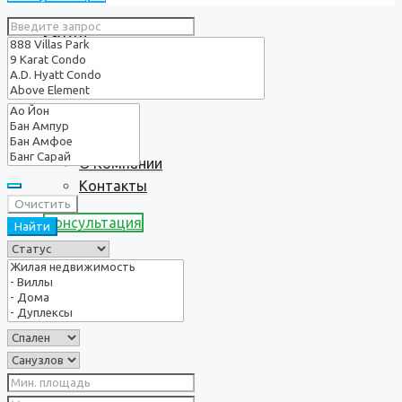
Услуги
О нас
О Компании
Контакты
Очистить
Консультация
Найти