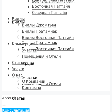
Центральная Паттайя
Восточная Паттайя
Восточная Паттайя
Северная Паттайя
Северная Паттайя
Виллы
Виллы
Виллы Джомтьен
Виллы Пратамнак
Виллы Джомтьен
Виллы Восточная Паттайя
Виллы Пратамнак
Коммерция
Виллы Восточная Паттайя
Участки
Помещения и Отели
Статьи
Коммерция
Услуги
О нас
Участки
О Компании
Помещения и Отели
Контакты
Account
Статьи
Консультация