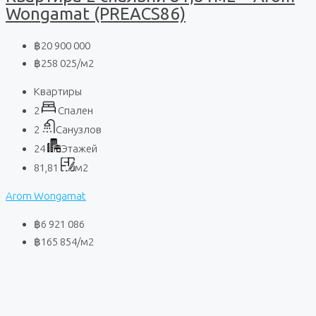
Wongamat (PREACS86)
฿20 900 000
฿258 025
/м2
Квартиры
2
Спален
2
Санузлов
24
Этажей
81,81
м2
Arom Wongamat
฿6 921 086
฿165 854
/м2