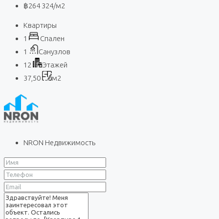
฿264 324
/м2
Квартиры
1
Спален
1
Санузлов
12
Этажей
37,50
м2
NRON Недвижимость