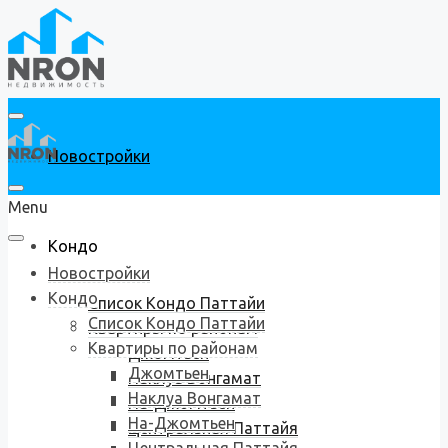
Новостройки
Menu
Кондо
Новостройки
Кондо
Список Кондо Паттайи
Список Кондо Паттайи
Квартиры по районам
Квартиры по районам
Джомтьен
Джомтьен
Наклуа Вонгамат
Наклуа Вонгамат
На-Джомтьен
На-Джомтьен
Центральная Паттайя