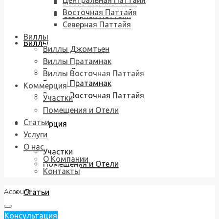
Центральная Паттайя
Восточная Паттайя
Восточная Паттайя
Северная Паттайя
Северная Паттайя
Виллы
Виллы
Виллы Джомтьен
Виллы Пратамнак
Виллы Джомтьен
Виллы Восточная Паттайя
Виллы Пратамнак
Коммерция
Виллы Восточная Паттайя
Участки
Помещения и Отели
Статьи
Коммерция
Услуги
О нас
Участки
О Компании
Помещения и Отели
Контакты
Account
Статьи
Консультация