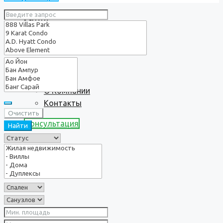
Услуги
О нас
О Компании
Контакты
Очистить
Консультация
Найти