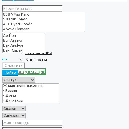
Услуги
О нас
О Компании
Контакты
Очистить
Консультация
Найти