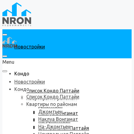
Новостройки
Menu
Кондо
Новостройки
Кондо
Список Кондо Паттайи
Список Кондо Паттайи
Квартиры по районам
Квартиры по районам
Джомтьен
Джомтьен
Наклуа Вонгамат
Наклуа Вонгамат
На-Джомтьен
На-Джомтьен
Центральная Паттайя