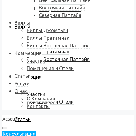
Центральная Паттайя
Восточная Паттайя
Восточная Паттайя
Северная Паттайя
Северная Паттайя
Виллы
Виллы
Виллы Джомтьен
Виллы Пратамнак
Виллы Джомтьен
Виллы Восточная Паттайя
Виллы Пратамнак
Коммерция
Виллы Восточная Паттайя
Участки
Помещения и Отели
Статьи
Коммерция
Услуги
О нас
Участки
О Компании
Помещения и Отели
Контакты
Account
Статьи
Консультация