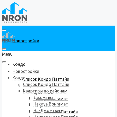
Новостройки
Menu
Кондо
Новостройки
Кондо
Список Кондо Паттайи
Список Кондо Паттайи
Квартиры по районам
Квартиры по районам
Джомтьен
Джомтьен
Наклуа Вонгамат
Наклуа Вонгамат
На-Джомтьен
На-Джомтьен
Центральная Паттайя