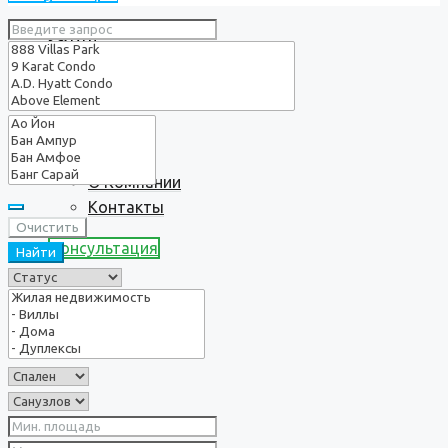
Услуги
О нас
О Компании
Контакты
Очистить
Консультация
Найти