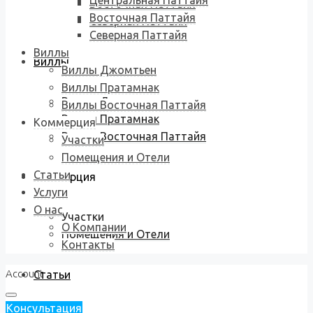
Центральная Паттайя
Восточная Паттайя
Восточная Паттайя
Северная Паттайя
Северная Паттайя
Виллы
Виллы
Виллы Джомтьен
Виллы Пратамнак
Виллы Джомтьен
Виллы Восточная Паттайя
Виллы Пратамнак
Коммерция
Виллы Восточная Паттайя
Участки
Помещения и Отели
Статьи
Коммерция
Услуги
О нас
Участки
О Компании
Помещения и Отели
Контакты
Account
Статьи
Консультация