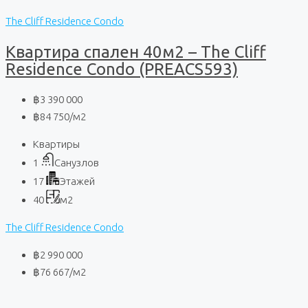
The Cliff Residence Condo
Квартира спален 40м2 – The Cliff
Residence Condo (PREACS593)
฿3 390 000
฿84 750
/м2
Квартиры
1
Санузлов
17
Этажей
40
м2
The Cliff Residence Condo
฿2 990 000
฿76 667
/м2