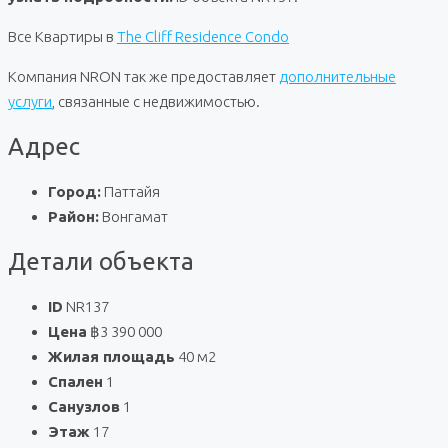
Все Квартиры в
The Cliff Residence Condo
Компания NRON так же предоставляет
дополнительные
услуги
, связанные с недвижимостью.
Адрес
Город:
Паттайя
Район:
Вонгамат
Детали объекта
ID
NR137
Цена
฿3 390 000
Жилая площадь
40 м2
Спален
1
Санузлов
1
Этаж
17