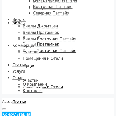
Центральная Паттайя
Восточная Паттайя
Восточная Паттайя
Северная Паттайя
Северная Паттайя
Виллы
Виллы
Виллы Джомтьен
Виллы Пратамнак
Виллы Джомтьен
Виллы Восточная Паттайя
Виллы Пратамнак
Коммерция
Виллы Восточная Паттайя
Участки
Помещения и Отели
Статьи
Коммерция
Услуги
О нас
Участки
О Компании
Помещения и Отели
Контакты
Account
Статьи
Консультация