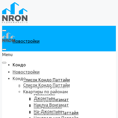
Новостройки
Menu
Кондо
Новостройки
Кондо
Список Кондо Паттайи
Список Кондо Паттайи
Квартиры по районам
Квартиры по районам
Джомтьен
Джомтьен
Наклуа Вонгамат
Наклуа Вонгамат
На-Джомтьен
На-Джомтьен
Центральная Паттайя