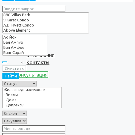
Услуги
О нас
О Компании
Контакты
Очистить
Консультация
Найти