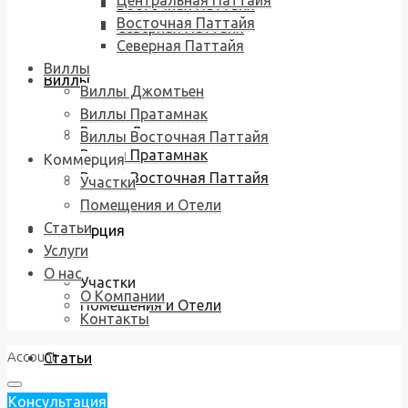
Центральная Паттайя
Восточная Паттайя
Восточная Паттайя
Северная Паттайя
Северная Паттайя
Виллы
Виллы
Виллы Джомтьен
Виллы Пратамнак
Виллы Джомтьен
Виллы Восточная Паттайя
Виллы Пратамнак
Коммерция
Виллы Восточная Паттайя
Участки
Помещения и Отели
Статьи
Коммерция
Услуги
О нас
Участки
О Компании
Помещения и Отели
Контакты
Account
Статьи
Консультация