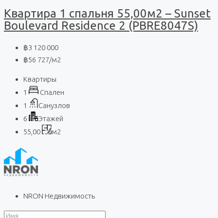
Квартира 1 спальня 55,00м2 – Sunset
Boulevard Residence 2 (PBRE8047S)
฿3 120 000
฿56 727
/м2
Квартиры
1
Спален
1
Санузлов
6
Этажей
55,00
м2
NRON Недвижимость