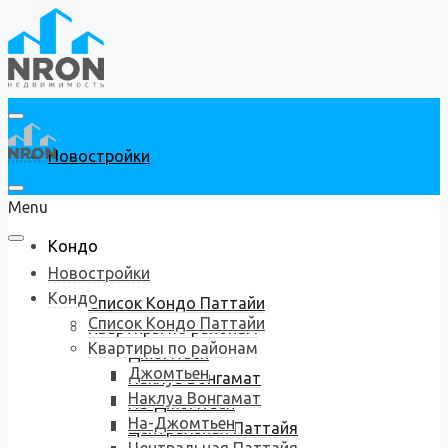
Новостройки
Menu
Кондо
Новостройки
Кондо
Список Кондо Паттайи
Список Кондо Паттайи
Квартиры по районам
Квартиры по районам
Джомтьен
Джомтьен
Наклуа Вонгамат
Наклуа Вонгамат
На-Джомтьен
На-Джомтьен
Центральная Паттайя