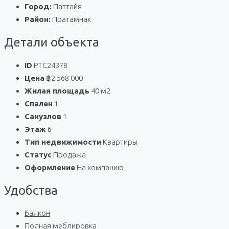
Город:
Паттайя
Район:
Пратамнак
Детали объекта
ID
PTC24378
Цена
฿2 568 000
Жилая площадь
40 м2
Спален
1
Санузлов
1
Этаж
6
Тип недвижимости
Квартиры
Статус
Продажа
Оформление
На компанию
Удобства
Балкон
Полная меблировка