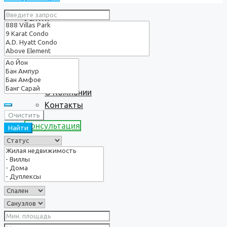
Услуги
О нас
О Компании
Контакты
Очистить
Консультация
Найти