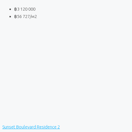
฿3 120 000
฿56 727
/м2
Sunset Boulevard Residence 2