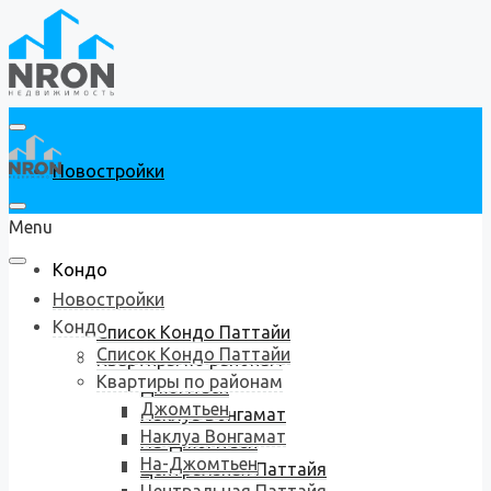
Новостройки
Menu
Кондо
Новостройки
Кондо
Список Кондо Паттайи
Список Кондо Паттайи
Квартиры по районам
Квартиры по районам
Джомтьен
Джомтьен
Наклуа Вонгамат
Наклуа Вонгамат
На-Джомтьен
На-Джомтьен
Центральная Паттайя