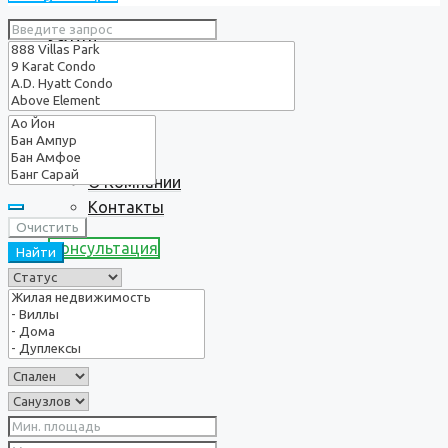
Услуги
О нас
О Компании
Контакты
Очистить
Консультация
Найти