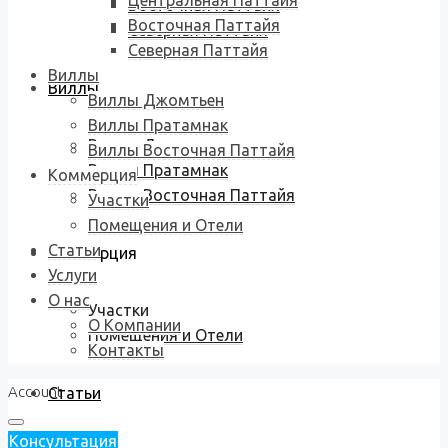
Центральная Паттайя
Восточная Паттайя
Восточная Паттайя
Северная Паттайя
Северная Паттайя
Виллы
Виллы
Виллы Джомтьен
Виллы Пратамнак
Виллы Джомтьен
Виллы Восточная Паттайя
Виллы Пратамнак
Коммерция
Виллы Восточная Паттайя
Участки
Помещения и Отели
Статьи
Коммерция
Услуги
О нас
Участки
О Компании
Помещения и Отели
Контакты
Account
Статьи
Консультация