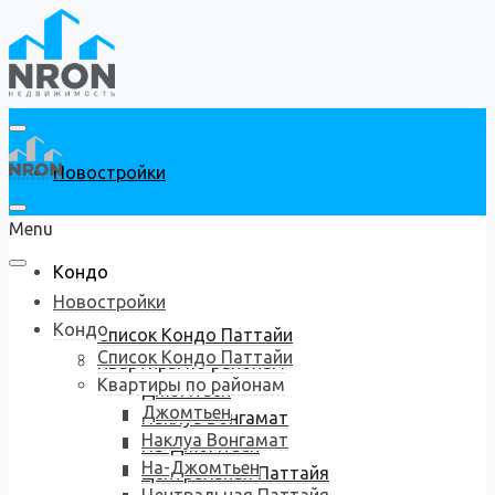
Новостройки
Menu
Кондо
Новостройки
Кондо
Список Кондо Паттайи
Список Кондо Паттайи
Квартиры по районам
Квартиры по районам
Джомтьен
Джомтьен
Наклуа Вонгамат
Наклуа Вонгамат
На-Джомтьен
На-Джомтьен
Центральная Паттайя