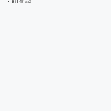
฿81 481
/м2