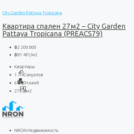
City Garden Pattaya Tropicana
Квартира спален 27м2 – City Garden
Pattaya Tropicana (PREACS79)
฿2 200 000
฿81 481
/м2
Квартиры
1
Санузлов
6
Этажей
27
м2
NRON Недвижимость