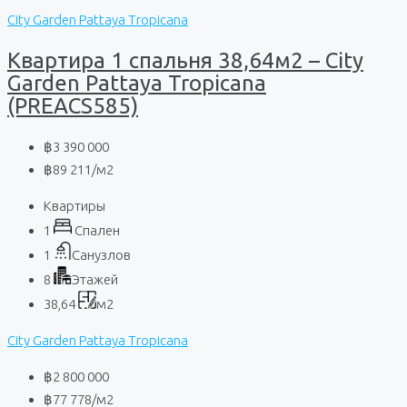
City Garden Pattaya Tropicana
Квартира 1 спальня 38,64м2 – City
Garden Pattaya Tropicana
(PREACS585)
฿3 390 000
฿89 211
/м2
Квартиры
1
Спален
1
Санузлов
8
Этажей
38,64
м2
City Garden Pattaya Tropicana
฿2 800 000
฿77 778
/м2