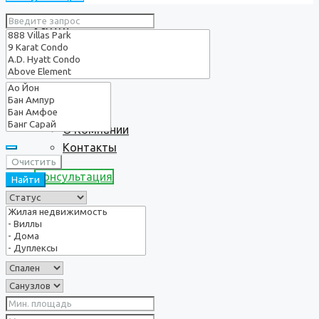
Услуги
О нас
О Компании
Контакты
Очистить
Консультация
Найти