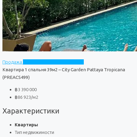
Продажа
City Garden Pattaya Tropicana
Квартира 1 спальня 39м2 – City Garden Pattaya Tropicana
(PREACS499)
฿3 390 000
฿86 923
/м2
Характеристики
Квартиры
Тип недвижимости