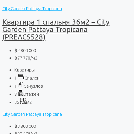
City Garden Pattaya Tropicana
Квартира 1 спальня 36м2 – City
Garden Pattaya Tropicana
(PREACS528)
฿2 800 000
฿77 778
/м2
Квартиры
1
Спален
1
Санузлов
8
Этажей
36
м2
City Garden Pattaya Tropicana
฿3 800 000
฿90 476
/м2