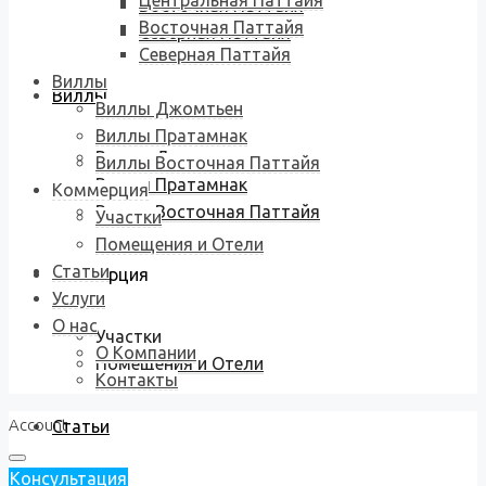
Центральная Паттайя
Восточная Паттайя
Восточная Паттайя
Северная Паттайя
Северная Паттайя
Виллы
Виллы
Виллы Джомтьен
Виллы Пратамнак
Виллы Джомтьен
Виллы Восточная Паттайя
Виллы Пратамнак
Коммерция
Виллы Восточная Паттайя
Участки
Помещения и Отели
Статьи
Коммерция
Услуги
О нас
Участки
О Компании
Помещения и Отели
Контакты
Account
Статьи
Консультация