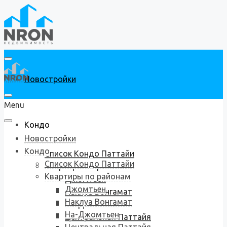
Новостройки
Menu
Кондо
Новостройки
Кондо
Список Кондо Паттайи
Список Кондо Паттайи
Квартиры по районам
Квартиры по районам
Джомтьен
Джомтьен
Наклуа Вонгамат
Наклуа Вонгамат
На-Джомтьен
На-Джомтьен
Центральная Паттайя