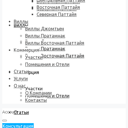
Центральная Паттайя
Восточная Паттайя
Восточная Паттайя
Северная Паттайя
Северная Паттайя
Виллы
Виллы
Виллы Джомтьен
Виллы Пратамнак
Виллы Джомтьен
Виллы Восточная Паттайя
Виллы Пратамнак
Коммерция
Виллы Восточная Паттайя
Участки
Помещения и Отели
Статьи
Коммерция
Услуги
О нас
Участки
О Компании
Помещения и Отели
Контакты
Account
Статьи
Консультация