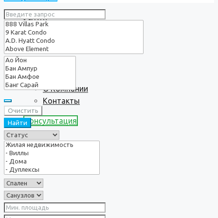
Услуги
О нас
О Компании
Контакты
Очистить
Консультация
Найти