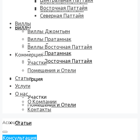
Центральная Паттайя
Восточная Паттайя
Восточная Паттайя
Северная Паттайя
Северная Паттайя
Виллы
Виллы
Виллы Джомтьен
Виллы Пратамнак
Виллы Джомтьен
Виллы Восточная Паттайя
Виллы Пратамнак
Коммерция
Виллы Восточная Паттайя
Участки
Помещения и Отели
Статьи
Коммерция
Услуги
О нас
Участки
О Компании
Помещения и Отели
Контакты
Account
Статьи
Консультация