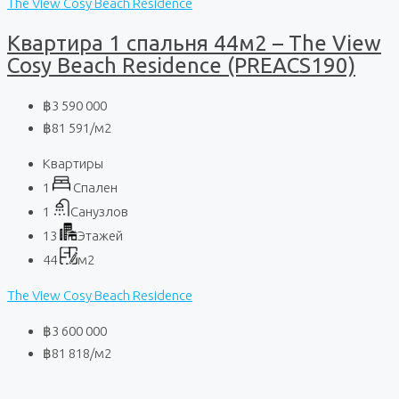
The View Cosy Beach Residence
Квартира 1 спальня 44м2 – The View
Cosy Beach Residence (PREACS190)
฿3 590 000
฿81 591
/м2
Квартиры
1
Спален
1
Санузлов
13
Этажей
44
м2
The View Cosy Beach Residence
฿3 600 000
฿81 818
/м2