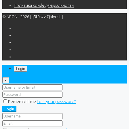
Политика конфиденциальности
© NRON - 2026 [q5f0szvl7jblyesb]
Login
×
Remember me
Lost your password?
Login