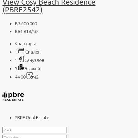
View Cosy Beach Residence
(PBRE2542)
฿3 600 000
฿81 818
/м2
Квартиры
1
Спален
1
Санузлов
5
Этажей
44,00
м2
PBRE Real Estate