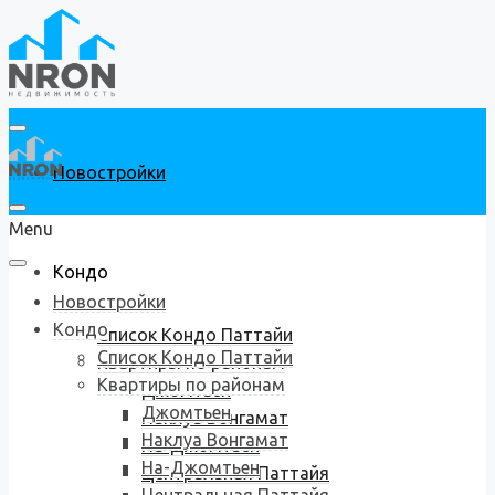
Новостройки
Menu
Кондо
Новостройки
Кондо
Список Кондо Паттайи
Список Кондо Паттайи
Квартиры по районам
Квартиры по районам
Джомтьен
Джомтьен
Наклуа Вонгамат
Наклуа Вонгамат
На-Джомтьен
На-Джомтьен
Центральная Паттайя