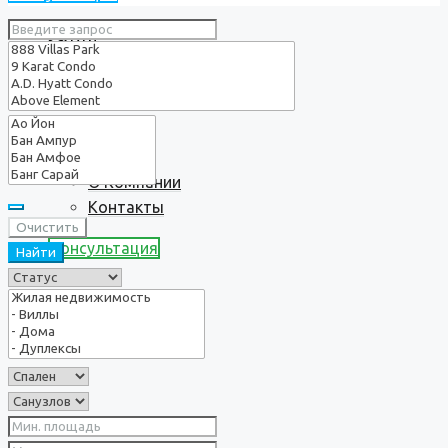
Услуги
О нас
О Компании
Контакты
Очистить
Консультация
Найти